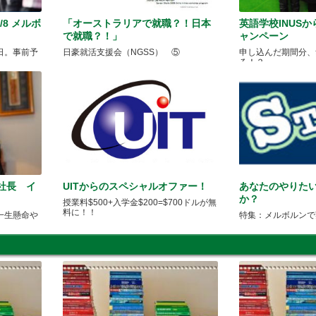
/8 メルボ
「オーストラリアで就職？！日本
英語学校INUS
で就職？！」
ャンペーン
日。事前予
日豪就活支援会（NGSS） ⑤
申し込んだ期間分、
る！？
亘 社長 イ
UITからのスペシャルオファー！
あなたのやりた
か？
授業料$500+入学金$200=$700ドルが無
料に！！
一生懸命や
特集：メルボルンで