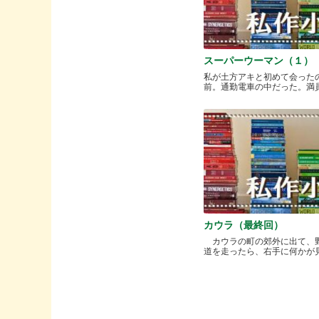
スーパーウーマン（１）
私が土方アキと初めて会った
前。通勤電車の中だった。満員と.
カウラ（最終回）
カウラの町の郊外に出て、
道を走ったら、右手に何かが見..