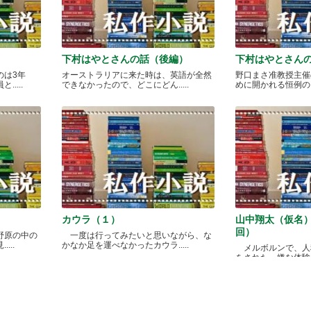
下村はやとさんの話（後編）
下村はやとさん
のは3年
オーストラリアに来た時は、英語が全然
野口まさ准教授主催
....
できなかったので、どこにどん.....
めに開かれる恒例のカレ
カウラ（１）
山中翔太（仮名
回）
野原の中の
一度は行ってみたいと思いながら、な
...
かなか足を運べなかったカウラ.....
メルボルンで、人
をされた、嫌な体験があ