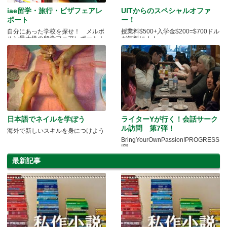
iae留学・旅行・ビザフェアレ
UITからのスペシャルオファ
ポート
ー！
自分にあった学校を探せ！ メルボ
授業料$500+入学金$200=$700ドル
ルン最大級の留学フェアレポート！
が無料に！！
日本語でネイルを学ぼう
ライターYが行く！会話サーク
ル訪問 第7弾！
海外で新しいスキルを身につけよう
BringYourOwnPassion!PROGRESS
I部
最新記事