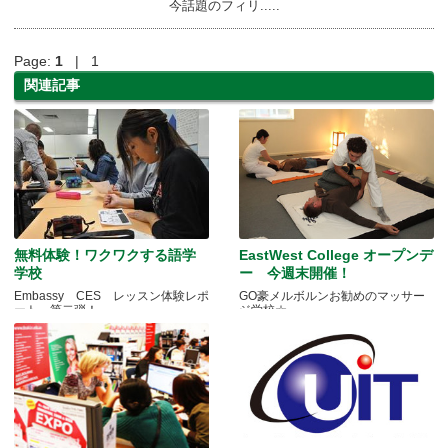
今話題のフィリ.....
Page:
1
| 1
関連記事
無料体験！ワクワクする語学
EastWest College オープンデ
学校
ー 今週末開催！
Embassy CES レッスン体験レポ
GO豪メルボルンお勧めのマッサー
ート 第二弾！
ジ学校☆