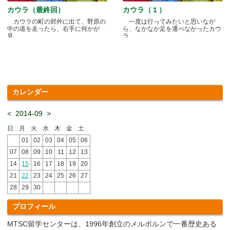
カウラ（最終回）
カウラ（１）
カウラの町の郊外に出て、野原の
一度は行ってみたいと思いなが
中の道を走ったら、右手に何かが
ら、なかなか足を運べなかったカウ
見.....
ラ.....
カレンダー
<
2014-09
>
日
月
火
水
木
金
土
01
02
03
04
05
06
07
08
09
10
11
12
13
14
15
16
17
18
19
20
21
22
23
24
25
26
27
28
29
30
プロフィール
MTSC留学センターは、1996年創立のメルボルンで一番歴史ある