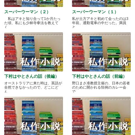
スーパーウーマン（２）
スーパーウーマン（１）
私はアキと知り合って1か月たっ
私が土方アキと初めて会ったのは3
た頃、私にも少林寺拳法を教えて
年前。通勤電車の中だった。満員
く.....
と.....
下村はやとさんの話（後編）
下村はやとさんの話（前編）
オーストラリアに来た時は、英語が
野口まさ准教授主催の、日本の若者
全然できなかったので、どこにど
のために開かれる恒例のカレー会
ん.....
で.....