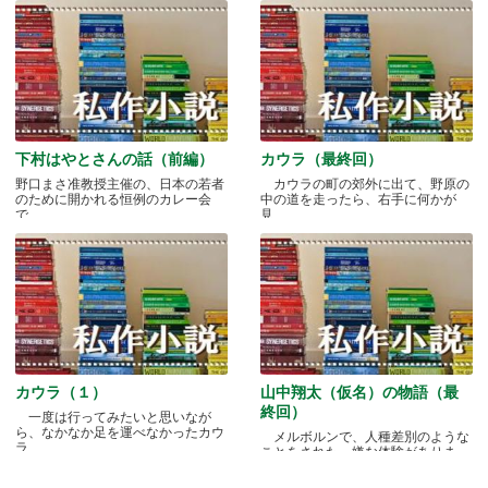
下村はやとさんの話（前編）
カウラ（最終回）
野口まさ准教授主催の、日本の若者
カウラの町の郊外に出て、野原の
のために開かれる恒例のカレー会
中の道を走ったら、右手に何かが
で.....
見.....
カウラ（１）
山中翔太（仮名）の物語（最
終回）
一度は行ってみたいと思いなが
ら、なかなか足を運べなかったカウ
メルボルンで、人種差別のような
ラ.....
ことをされた、嫌な体験がありま
す.....