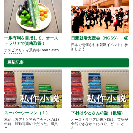
一歩有利を目指して。オース
日豪就活支援会（NGSS） ④
トラリアで資格取得！
日本で開催される就職イベントに参
加しよう！
ホスピタリティ系資格Food Safety
Supervisor
最新記事
スーパーウーマン（１）
下村はやとさんの話（後編）
私が土方アキと初めて会ったのは3
オーストラリアに来た時は、英語が
年前。通勤電車の中だった。満員
全然できなかったので、どこにど
と.....
ん.....