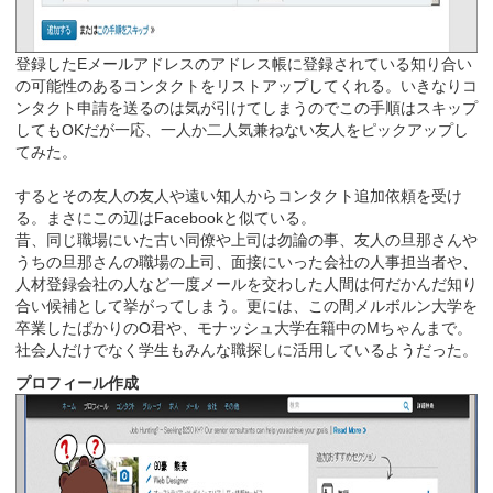
登録したEメールアドレスのアドレス帳に登録されている知り合い
の可能性のあるコンタクトをリストアップしてくれる。いきなりコ
ンタクト申請を送るのは気が引けてしまうのでこの手順はスキップ
してもOKだが一応、一人か二人気兼ねない友人をピックアップし
てみた。
するとその友人の友人や遠い知人からコンタクト追加依頼を受け
る。まさにこの辺はFacebookと似ている。
昔、同じ職場にいた古い同僚や上司は勿論の事、友人の旦那さんや
うちの旦那さんの職場の上司、面接にいった会社の人事担当者や、
人材登録会社の人など一度メールを交わした人間は何だかんだ知り
合い候補として挙がってしまう。更には、この間メルボルン大学を
卒業したばかりのO君や、モナッシュ大学在籍中のMちゃんまで。
社会人だけでなく学生もみんな職探しに活用しているようだった。
プロフィール作成