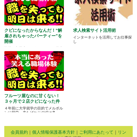
クビになったからなんだ！“解
求人検索サイト活用術
雇されちゃったパーティー”を
インターネットを活用してお仕事探
開催
し
海外に留学中ということもあり日本
にいる家族や友人と会う機会もな
か.....
フルーツ屋なのに甘くない！
３ヶ月で２店クビになった件
４年前に大学就学の目的でメルボル
ンに留学。来たばかりの頃は鼻.....
会員規約
｜
個人情報保護基本方針
｜
ご利用にあたって
｜
リン