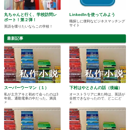
丸ちゃんと行く、学校訪問レ
LinkedInを使ってみよう
ポート！第２弾！
職探しに便利なビジネスマッチング
サイト
英語を喋りたいならこの学校！
最新記事
スーパーウーマン（１）
下村はやとさんの話（後編）
私が土方アキと初めて会ったのは3
オーストラリアに来た時は、英語が
年前。通勤電車の中だった。満員
全然できなかったので、どこにど
と.....
ん.....