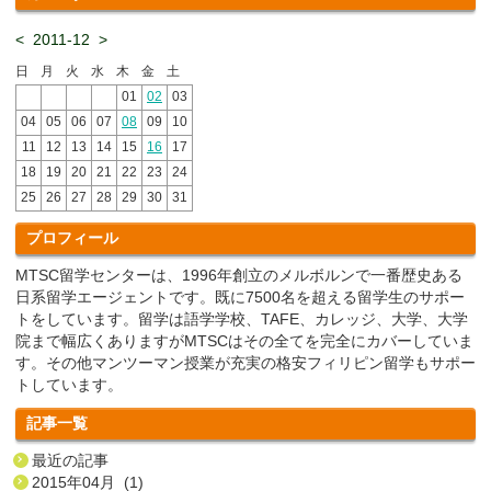
<
2011-12
>
日
月
火
水
木
金
土
01
02
03
04
05
06
07
08
09
10
11
12
13
14
15
16
17
18
19
20
21
22
23
24
25
26
27
28
29
30
31
プロフィール
MTSC留学センターは、1996年創立のメルボルンで一番歴史ある
日系留学エージェントです。既に7500名を超える留学生のサポー
トをしています。留学は語学学校、TAFE、カレッジ、大学、大学
院まで幅広くありますがMTSCはその全てを完全にカバーしていま
す。その他マンツーマン授業が充実の格安フィリピン留学もサポー
トしています。
記事一覧
最近の記事
2015年04月 (1)