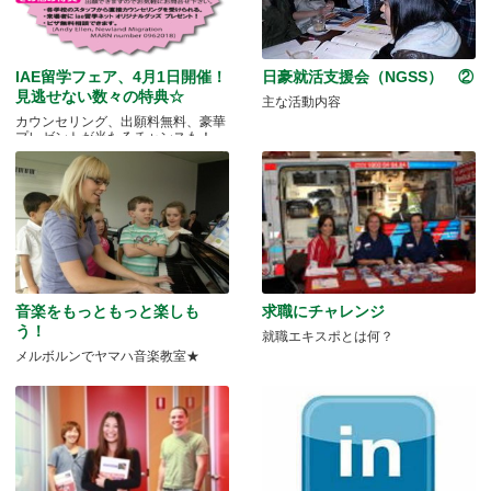
IAE留学フェア、4月1日開催！
日豪就活支援会（NGSS） ②
見逃せない数々の特典☆
主な活動内容
カウンセリング、出願料無料、豪華
プレゼントが当たるチャンスも！
音楽をもっともっと楽しも
求職にチャレンジ
う！
就職エキスポとは何？
メルボルンでヤマハ音楽教室★