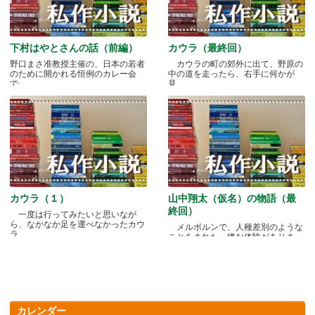
下村はやとさんの話（前編）
カウラ（最終回）
野口まさ准教授主催の、日本の若者
カウラの町の郊外に出て、野原の
のために開かれる恒例のカレー会
中の道を走ったら、右手に何かが
で.....
見.....
カウラ（１）
山中翔太（仮名）の物語（最
終回）
一度は行ってみたいと思いなが
ら、なかなか足を運べなかったカウ
メルボルンで、人種差別のような
ラ.....
ことをされた、嫌な体験がありま
す.....
カレンダー