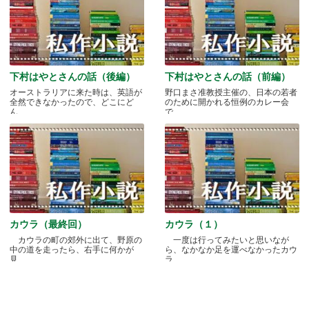
下村はやとさんの話（後編）
下村はやとさんの話（前編）
オーストラリアに来た時は、英語が
野口まさ准教授主催の、日本の若者
全然できなかったので、どこにど
のために開かれる恒例のカレー会
ん.....
で.....
カウラ（最終回）
カウラ（１）
カウラの町の郊外に出て、野原の
一度は行ってみたいと思いなが
中の道を走ったら、右手に何かが
ら、なかなか足を運べなかったカウ
見.....
ラ.....