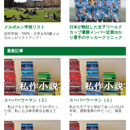
メルボルン学校リスト
日本が熱狂した女子ワールド
カップ優勝メンバー近賀ゆか
語学学校・TAFE・大学をGO豪メル
り選手のサッカークリニック
ボルンがリストアップ！
ソルティーロなでしこクリニック
最新記事
スーパーウーマン（２）
スーパーウーマン（１）
私はアキと知り合って1か月たっ
私が土方アキと初めて会ったのは3
た頃、私にも少林寺拳法を教えて
年前。通勤電車の中だった。満員
く.....
と.....