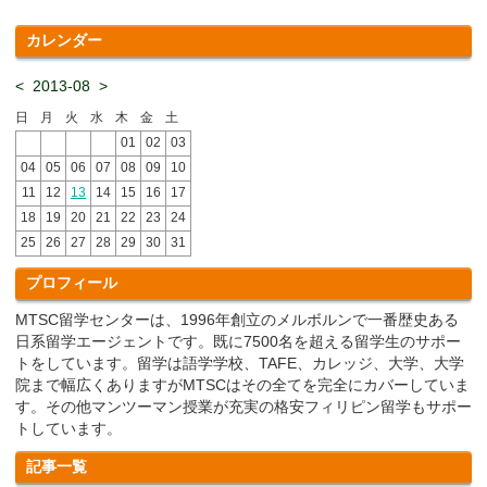
カレンダー
<
2013-08
>
日
月
火
水
木
金
土
01
02
03
04
05
06
07
08
09
10
11
12
13
14
15
16
17
18
19
20
21
22
23
24
25
26
27
28
29
30
31
プロフィール
MTSC留学センターは、1996年創立のメルボルンで一番歴史ある
日系留学エージェントです。既に7500名を超える留学生のサポー
トをしています。留学は語学学校、TAFE、カレッジ、大学、大学
院まで幅広くありますがMTSCはその全てを完全にカバーしていま
す。その他マンツーマン授業が充実の格安フィリピン留学もサポー
トしています。
記事一覧