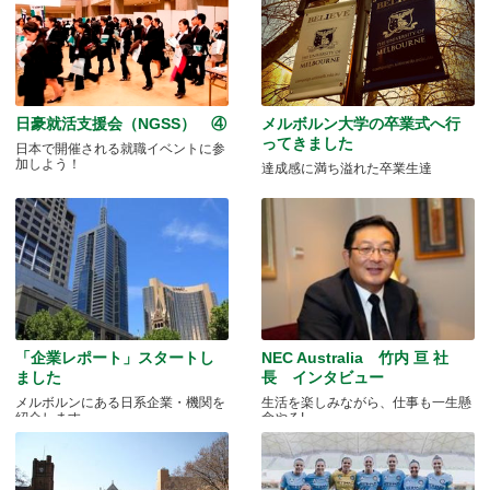
日豪就活支援会（NGSS） ④
メルボルン大学の卒業式へ行
ってきました
日本で開催される就職イベントに参
加しよう！
達成感に満ち溢れた卒業生達
「企業レポート」スタートし
NEC Australia 竹内 亘 社
ました
長 インタビュー
メルボルンにある日系企業・機関を
生活を楽しみながら、仕事も一生懸
紹介します
命やる!