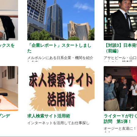
ックスを
「企業レポート」スタートしまし
【対談3】日本
た
（前編）
メルボルンにある日系企業・機関を紹介
アサヒビール・山口
します
ーション・楠本氏
ープンデ
求人検索サイト活用術
ライターＹが行
訪問 第1弾！
インターネットを活用してお仕事探し
オージーと友達に！
う！