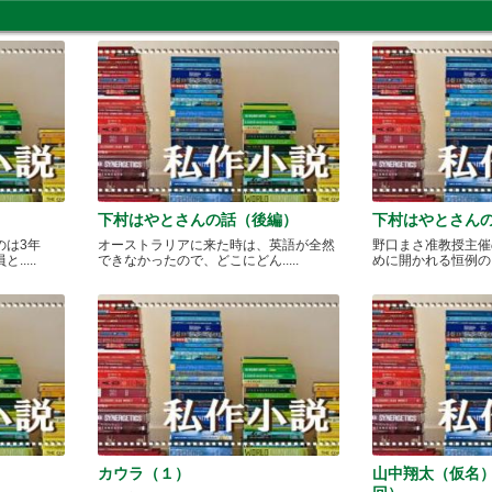
下村はやとさんの話（後編）
下村はやとさん
のは3年
オーストラリアに来た時は、英語が全然
野口まさ准教授主催
....
できなかったので、どこにどん.....
めに開かれる恒例のカレ
カウラ（１）
山中翔太（仮名