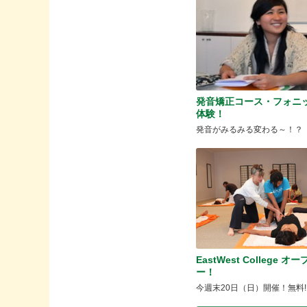
発音矯正コース・フォニ
体験！
発音がみるみる変わる～！？
EastWest College オ
ー！
今週末20日（日）開催！無料!