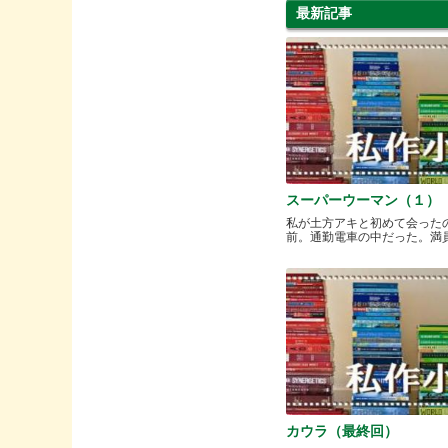
最新記事
スーパーウーマン（１）
私が土方アキと初めて会った
前。通勤電車の中だった。満員と.
カウラ（最終回）