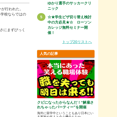
ゆかり選手のサッカークリ
ニック
ィーが行われた。
しい学校ならではの
☆★学生ビザ切り替え検討
中の方必見★☆ ローソン
カレッジ無料セミナー開
新しさにまずびっく
催！
トップ20リストへ
人気の記事
クビになったからなんだ！“解雇さ
れちゃったパーティー”を開催
海外に留学中ということもあり日本にい
る家族や友人と会う機会もなか.....