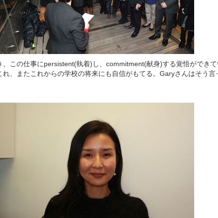
の仕事にpersistent(執着)し、commitment(献身)する覚悟がで
これ、またこれからの学校の将来にも自信がもてる。Garyさんはそう言