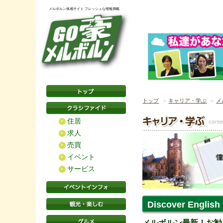
メルボルン体感サイト フレッシュな情報満載
トップ
キャリア・学ぶ
メ
住居
求人
売買
イベント
サービス
Discover En
メルボルン最新！お勧