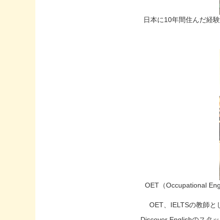
日本に10年間住んだ経験
OET（Occupation
OET、IELTSの教
Discover Engl