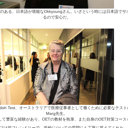
のある、日本語が堪能なOkkyoungさん。いざという時には日本語で
るので安心だ。
al English Test、オーストラリアで医療従事者として働くために必要なテ
Marg先生。
師として豊富な経験があり、OETの教材を執筆、また自身のOET対策コー
ishのスタッフは皆フレンドリーで、学校についての質問にも丁寧に答えてくれた。