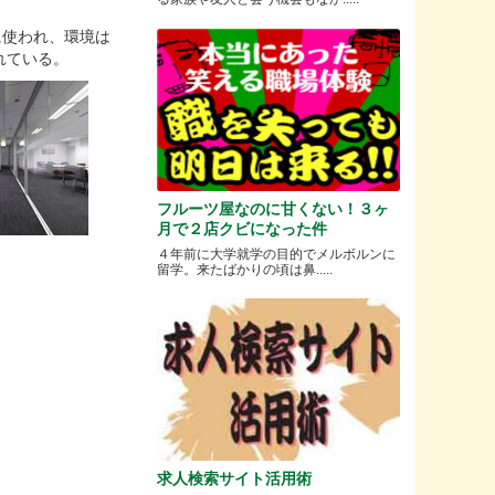
に使われ、環境は
れている。
フルーツ屋なのに甘くない！３ヶ
月で２店クビになった件
４年前に大学就学の目的でメルボルンに
留学。来たばかりの頃は鼻.....
求人検索サイト活用術