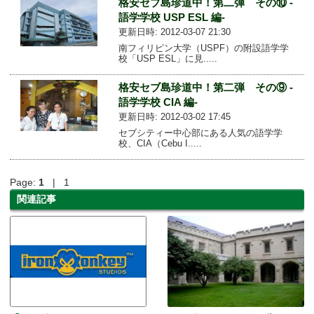
格安セブ島珍道中！第二弾 その⑩ -
語学学校 USP ESL 編-
更新日時: 2012-03-07 21:30
南フィリピン大学（USPF）の附設語学学
校「USP ESL」に見.....
格安セブ島珍道中！第二弾 その⑨ -
語学学校 CIA 編-
更新日時: 2012-03-02 17:45
セブシティー中心部にある人気の語学学
校、CIA（Cebu I.....
Page:
1
| 1
関連記事