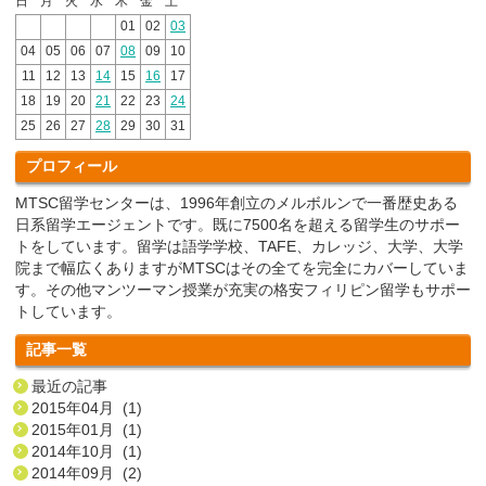
日
月
火
水
木
金
土
01
02
03
04
05
06
07
08
09
10
11
12
13
14
15
16
17
18
19
20
21
22
23
24
25
26
27
28
29
30
31
プロフィール
MTSC留学センターは、1996年創立のメルボルンで一番歴史ある
日系留学エージェントです。既に7500名を超える留学生のサポー
トをしています。留学は語学学校、TAFE、カレッジ、大学、大学
院まで幅広くありますがMTSCはその全てを完全にカバーしていま
す。その他マンツーマン授業が充実の格安フィリピン留学もサポー
トしています。
記事一覧
最近の記事
2015年04月 (1)
2015年01月 (1)
2014年10月 (1)
2014年09月 (2)