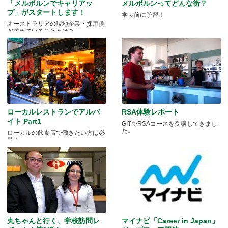
「メルボルンでキャリアッ
メルボルンってどんな街？
プ」がスタートします！
学ぶ前に予習！
オーストラリアの現地企業・採用側
が求めていることとは？
ローカルレストランでアルバ
RSA体験レポート
イト Part1
GITでRSAコースを受講してきまし
た。
ローカルの飲食店で働きたい方は必
見！
丸ちゃんと行く、学校訪問レ
マイナビ「Career in Japan」