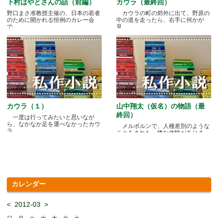
下村はやとさんの話（前編）
カウラ（最終回）
野口まさ准教授主催の、日本の若者
カウラの町の郊外に出て、野原の
のために開かれる恒例のカレー会
中の道を走ったら、右手に何かが
で.....
見.....
カウラ（１）
山中翔太（仮名）の物語（最
終回）
一度は行ってみたいと思いなが
ら、なかなか足を運べなかったカウ
メルボルンで、人種差別のような
ラ.....
ことをされた、嫌な体験がありま
す.....
カレンダー
<
2012-03
>