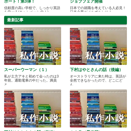
ポート！第3弾！
ジョブフェア開催
信頼度の高い学校で、しっかり英語
日本での就職を考えている人必見！
を学べる(キャンペーン中！)
日本企業がメルボルンに！
最新記事
スーパーウーマン（１）
下村はやとさんの話（後編）
私が土方アキと初めて会ったのは3
オーストラリアに来た時は、英語が
年前。通勤電車の中だった。満員
全然できなかったので、どこにど
と.....
ん.....