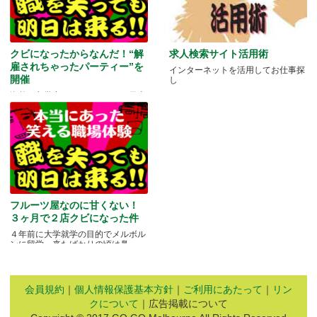
クビになったからなんだ！“解
求人検索サイト活用術
雇されちゃったパーティー”を
インターネットを活用してお仕事探
開催
し
海外に留学中ということもあり日本
にいる家族や友人と会う機会もな
か.....
フルーツ屋なのに甘くない！
３ヶ月で２店クビになった件
４年前に大学就学の目的でメルボル
ンに留学。来たばかりの頃は鼻.....
会員規約
｜
個人情報保護基本方針
｜
ご利用にあたって
｜
リン
クについて
｜広告掲載について