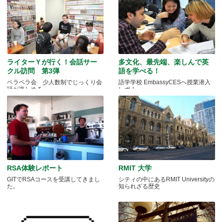
ライターＹが行く！会話サー
多文化、最先端、楽しんで英
クル訪問 第3弾
語を学べる！
ペラペラ会 少人数制でじっくり会
語学学校 EmbassyCESへ授業潜入
話が楽しめる
レポ！
RSA体験レポート
RMIT 大学
GITでRSAコースを受講してきまし
シティの中にあるRMIT Universityの
た。
知られざる歴史