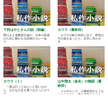
下村はやとさんの話（前編）
カウラ（最終回）
野口まさ准教授主催の、日本の若者
カウラの町の郊外に出て、野原の
のために開かれる恒例のカレー会
中の道を走ったら、右手に何かが
で.....
見.....
カウラ（１）
山中翔太（仮名）の物語（最
終回）
一度は行ってみたいと思いなが
ら、なかなか足を運べなかったカウ
メルボルンで、人種差別のような
ラ.....
ことをされた、嫌な体験がありま
す.....