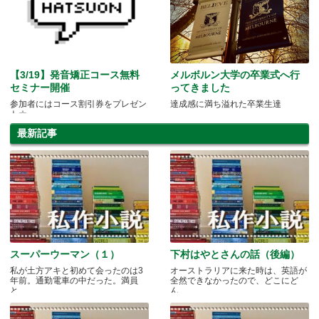
【3/19】発音矯正コース無料
メルボルン大学の卒業式へ行
セミナー開催
ってきました
参加者にはコース割引券をプレゼン
達成感に満ち溢れた卒業生達
ト☆
最新記事
スーパーウーマン（１）
下村はやとさんの話（後編）
私が土方アキと初めて会ったのは3
オーストラリアに来た時は、英語が
年前。通勤電車の中だった。満員
全然できなかったので、どこにど
と.....
ん.....