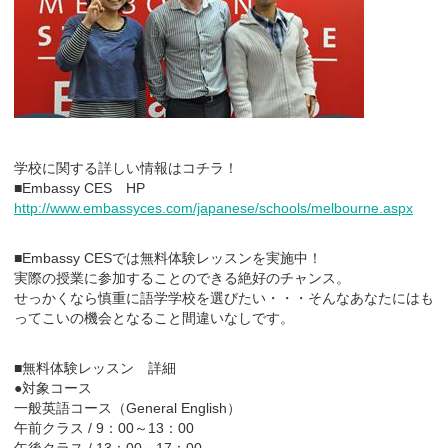
学校に関する詳しい情報はコチラ！
■Embassy CES HP
http://www.embassyces.com/japanese/schools/melbourne.aspx
■Embassy CESでは無料体験レッスンを実施中！
実際の授業に参加することのできる絶好のチャンス。
せっかくなら慎重に語学学校を選びたい・・・そんなあなたにはも
ってこいの機会となること間違いなしです。
■無料体験レッスン 詳細
●対象コース
一般英語コース（General English）
午前クラス / 9：00～13：00
午後クラス / 13：00～17：00