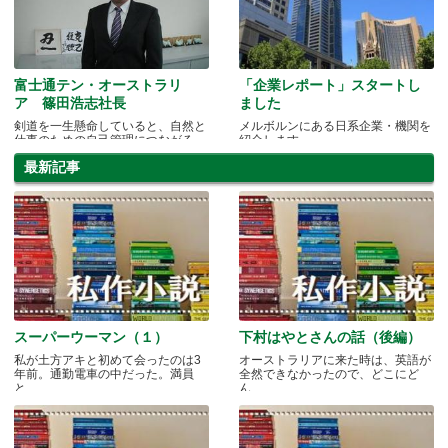
富士通テン・オーストラリ
「企業レポート」スタートし
ア 篠田浩志社長
ました
剣道を一生懸命していると、自然と
メルボルンにある日系企業・機関を
仕事のための自己管理につながる
紹介します
最新記事
スーパーウーマン（１）
下村はやとさんの話（後編）
私が土方アキと初めて会ったのは3
オーストラリアに来た時は、英語が
年前。通勤電車の中だった。満員
全然できなかったので、どこにど
と.....
ん.....