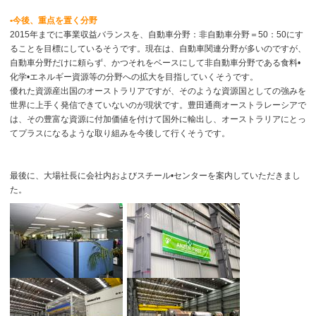
•今後、重点を置く分野
2015年までに事業収益バランスを、自動車分野：非自動車分野＝50：50にす
ることを目標にしているそうです。現在は、自動車関連分野が多いのですが、
自動車分野だけに頼らず、かつそれをベースにして非自動車分野である食料•
化学•エネルギー資源等の分野への拡大を目指していくそうです。
優れた資源産出国のオーストラリアですが、そのような資源国としての強みを
世界に上手く発信できていないのが現状です。豊田通商オーストラレーシアで
は、その豊富な資源に付加価値を付けて国外に輸出し、オーストラリアにとっ
てプラスになるような取り組みを今後して行くそうです。
最後に、大場社長に会社内およびスチール•センターを案内していただきまし
た。