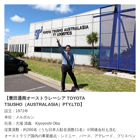
【豊田通商オーストラレーシア TOYOTA
TSUSHO（AUSTRALASIA）PTY.LTD】
設立：1971年
本社：メルボルン
社長：大場 清義 Kiyoyoshi Oba
従業員数：約260名（うち日本人駐在員数11名）※関連会社も含む
オーストラリア国内の事業拠点：シドニー、パース、アデレード、ブリスベン