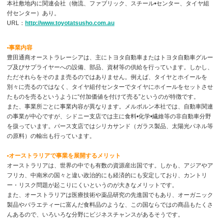
本社敷地内に関連会社（物流、ファブリック、スチール•センター、タイヤ組
付センター）あり。
URL：
http://www.toyotatsusho.com.au
•事業内容
豊田通商オーストラレーシアは、主にトヨタ自動車またはトヨタ自動車グルー
プ及びサプライヤーへの設備、部品、資材等の供給を行っています。しかし、
ただそれらをそのまま売るのではありません。例えば、タイヤとホイールを
別々に売るのではなく、タイヤ組付センターでタイヤにホイールをセットさせ
たものを売るというように“付加価値を付けて売る”というのが特徴です。
また、事業所ごとに事業内容が異なります。メルボルン本社では、自動車関連
の事業が中心ですが、シドニー支店では主に食料•化学•繊維等の非自動車分野
を扱っています。パース支店ではシリカサンド（ガラス製品、太陽光パネル等
の原料）の輸出も行っています。
•オーストラリアで事業を展開するメリット
オーストラリアは、世界の中でも有数の資源産出国です。しかも、アジアやア
フリカ、中南米の国々と違い政治的にも経済的にも安定しており、カントリ
ー・リスク問題が起こりにくいというのが大きなメリットです。
また、オーストラリアは医療技術や薬品研究の先進国でもあり、オーガニック
製品やバラエティーに富んだ食料品のような、この国ならではの商品もたくさ
んあるので、いろいろな分野にビジネスチャンスがあるそうです。