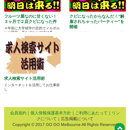
フルーツ屋なのに甘くない！
クビになったからなんだ！“解
３ヶ月で２店クビになった件
雇されちゃったパーティー”を
開催
４年前に大学就学の目的でメルボル
ンに留学。来たばかりの頃は鼻.....
海外に留学中ということもあり日本
にいる家族や友人と会う機会もな
か.....
求人検索サイト活用術
インターネットを活用してお仕事探
し
会員規約
｜
個人情報保護基本方針
｜
ご利用にあたって
｜
リン
クについて
｜広告掲載について
Copyright © 2017 GO GO Melbourne All Rights Reserved