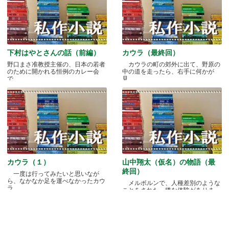
下村はやとさんの話（前編）
カウラ（最終回）
野口まさ准教授主催の、日本の若者
カウラの町の郊外に出て、野原の
のために開かれる恒例のカレー会
中の道を走ったら、右手に何かが
で.....
見.....
カウラ（１）
山中翔太（仮名）の物語（最
終回）
一度は行ってみたいと思いなが
ら、なかなか足を運べなかったカウ
メルボルンで、人種差別のような
ラ.....
ことをされた、嫌な体験がありま
す.....