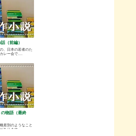
の話（前編）
の、日本の若者のた
ー会で.....
）の物語（最終
種差別のようなこと
ります.....