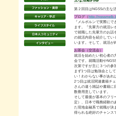
第２回目はNGSSの主な
ブログ（
http://ngssmelb.
『メルボルンで実際にで
ます。『先輩方の就活レ
で就職した先輩方のお話
の就活内容を紹介してい
います。そして、就活が
お茶会（交流会）
就活を始めたい初心者の
会です。就職活動やNG
次第ですが主に３つの参
まず1つ目は勉強会とし
い！わからない事があれ
2つ目は就活関連書籍チ
さんの違う雑誌や書籍に
数冊用意しています。
そして最後が基本のフリー
定）、日本で職務経験の
た現地金融系で就職が決
得られる絶好のチャンス