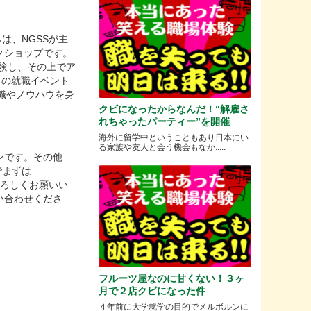
は、NGSSが主
クショップです。
験し、その上でア
月の就職イベント
知識やノウハウを身
クビになったからなんだ！“解雇さ
れちゃったパーティー”を開催
海外に留学中ということもあり日本にい
る家族や友人と会う機会もなか.....
ンです。その他
でまずは
よろしくお願いい
い合わせくださ
フルーツ屋なのに甘くない！３ヶ
月で２店クビになった件
４年前に大学就学の目的でメルボルンに