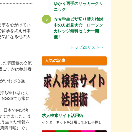
ゆかり選手のサッカークリ
ニック
☆★学生ビザ切り替え検討
る事を心がけてい
中の方必見★☆ ローソン
で留学を終え日本
カレッジ無料セミナー開
そ気になる他の人
催！
トップ20リストへ
人気の記事
した雰囲気の交流
過ごすかは参加者
間がいれば心強
が持ち寄ればたく
NGSSでも常に
卒、日本で内定決
求人検索サイト活用術
ができました。ま
違う生きた情報を
インターネットを活用してお仕事探し
、第四日曜）です