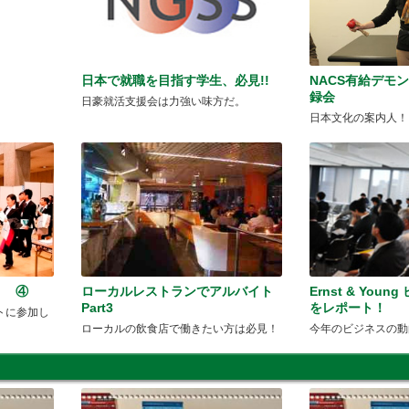
日本で就職を目指す学生、必見!!
NACS有給デモ
録会
日豪就活支援会は力強い味方だ。
日本文化の案内人！
） ④
ローカルレストランでアルバイト
Ernst & You
Part3
をレポート！
トに参加し
ローカルの飲食店で働きたい方は必見！
今年のビジネスの動