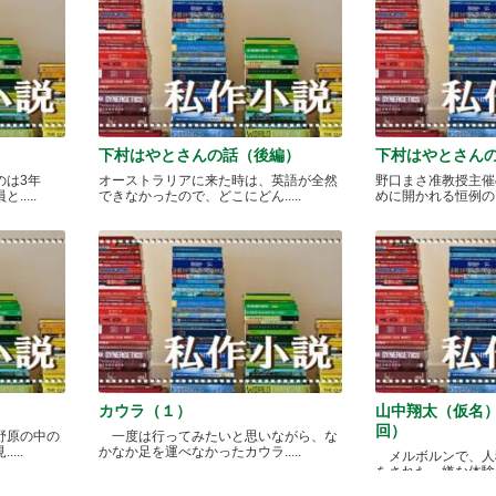
下村はやとさんの話（後編）
下村はやとさん
のは3年
オーストラリアに来た時は、英語が全然
野口まさ准教授主催
....
できなかったので、どこにどん.....
めに開かれる恒例のカレ
カウラ（１）
山中翔太（仮名
回）
野原の中の
一度は行ってみたいと思いながら、な
...
かなか足を運べなかったカウラ.....
メルボルンで、人
をされた、嫌な体験があ