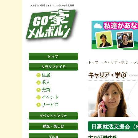
メルボルン体感サイト フレッシュな情報満載
トップ
キャリア・学ぶ
メ
住居
求人
売買
イベント
サービス
日豪就活支援会（N
主な活動内容