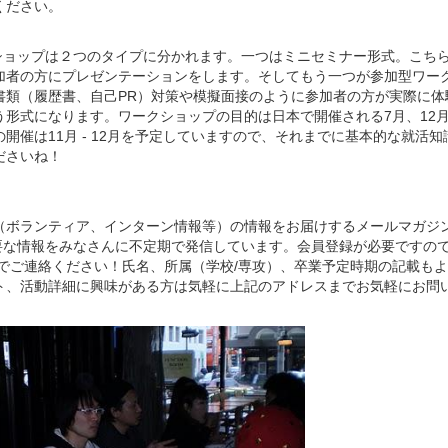
ください。
ショップは２つのタイプに分かれます。一つはミニセミナー形式。こちら
加者の方にプレゼンテーションをします。そしてもう一つが参加型ワー
書類（履歴書、自己PR）対策や模擬面接のように参加者の方が実際に体
う形式になります。ワークショップの目的は日本で開催される7月、12
開催は11月 - 12月を予定していますので、それまでに基本的な就活
ださいね！
（ボランティア、インターン情報等）の情報をお届けするメールマガジ
重要な情報をみなさんに不定期で発信しています。会員登録が必要ですの
でご連絡ください！氏名、所属（学校/専攻）、卒業予定時期の記載も
ト、活動詳細に興味がある方は気軽に上記のアドレスまでお気軽にお問