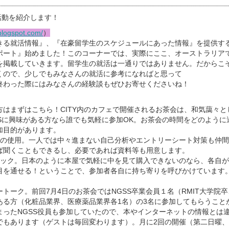
活動を紹介します！
blogspot.com/
）
きる就活情報』、『在豪留学生のスケジュールにあった情報』を提供す
ポート』始めました！このコーナーでは、実際にここ、オーストラリア
を掲載していきます。留学生の就活は一通りではありません。だからこ
くので、少しでもみなさんの就活に参考になればと思って
終わった際にはみなさんの経験談もぜひお寄せくださいね！
方はまずはこちら！CITY内のカフェで開催されるお茶会は、和気藹々と
SSに興味がある方なら誰でも気軽に参加OK。お茶会の時間をどのように
加目的があります。
ての使用。一人では中々進まない自己分析やエントリーシート対策も仲
ば聞くこともできるし、必要であれば資料等も用意します。
ェック。日本のように本屋で気軽に中を見て購入できないのなら、各自
目を通せる！ということで、参加者各自に持ち寄りを呼びかけています。
トーク。前回7月4日のお茶会ではNGSS卒業会員１名（RMIT大学院
ある方（化粧品業界、医療薬品業界各1名）の3名に参加してもらうこと
まったNGSS役員も参加していたので、本やインターネットの情報とは
でもあります（ゲストは毎回変わります）。月に2回の開催（第二日曜