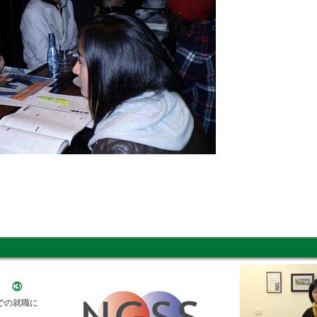
） ③
での就職に