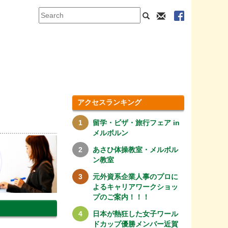
アクセスランキング
留学・ビザ・旅行フェア in
メルボルン
あさひ体操教室・メルボル
ン教室
元外資系企業人事のプロに
よるキャリアワークショッ
プのご案内！！！
日本が熱狂した女子ワール
ドカップ優勝メンバー近賀