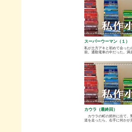
スーパーウーマン（１）
私が土方アキと初めて会った
前。通勤電車の中だった。満員と.
カウラ（最終回）
カウラの町の郊外に出て、
道を走ったら、右手に何かが見..