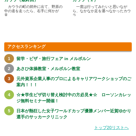
カウラの町の郊外に出て、野原の
一度は行ってみたいと思いなが
中の道を走ったら、右手に何かが
ら、なかなか足を運べなかったカウ
見.....
ラ.....
アクセスランキング
留学・ビザ・旅行フェア in メルボルン
あさひ体操教室・メルボルン教室
元外資系企業人事のプロによるキャリアワークショップのご
案内！！！
☆★学生ビザ切り替え検討中の方必見★☆ ローソンカレッ
ジ無料セミナー開催！
日本が熱狂した女子ワールドカップ優勝メンバー近賀ゆかり
選手のサッカークリニック
トップ20リストへ