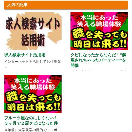
人気の記事
求人検索サイト活用術
クビになったからなんだ！“解
雇されちゃったパーティー”を
インターネットを活用してお仕事探
開催
し
海外に留学中ということもあり日本
にいる家族や友人と会う機会もな
か.....
フルーツ屋なのに甘くない！
３ヶ月で２店クビになった件
４年前に大学就学の目的でメルボル