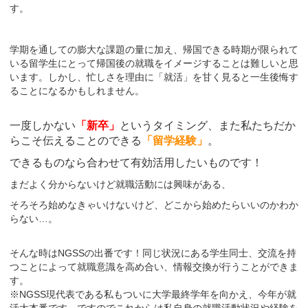
す。
学期を通しての膨大な課題の量に加え、帰国できる時期が限られて
いる留学生にとって帰国後の就職をイメージすることは難しいと思
います。しかし、忙しさを理由に「就活」を甘く見ると一生後悔す
ることになるかもしれません。
一度しかない
「新卒」
というタイミング、また私たちだか
らこそ伝えることのできる
「留学経験」
。
できるものなら合わせて有効活用したいものです！
まだよく分からないけど就職活動には興味がある、
そろそろ始めなきゃいけないけど、どこから始めたらいいのかわか
らない…。
そんな時はNGSSの出番です！同じ状況にある学生同士、交流を持
つことによって就職意識を高め合い、情報交換が行うことができま
す。
※NGSS現代表である私もついに大学最終学年を向かえ、今年が就
活大本番です。ですのでこれからは私自身の就職活動状況や経験を