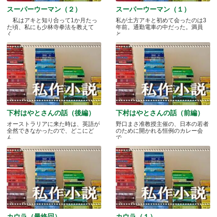
スーパーウーマン（２）
スーパーウーマン（１）
私はアキと知り合って1か月たっ
私が土方アキと初めて会ったのは3
た頃、私にも少林寺拳法を教えて
年前。通勤電車の中だった。満員
く.....
と.....
下村はやとさんの話（後編）
下村はやとさんの話（前編）
オーストラリアに来た時は、英語が
野口まさ准教授主催の、日本の若者
全然できなかったので、どこにど
のために開かれる恒例のカレー会
ん.....
で.....
カウラ（最終回）
カウラ（１）