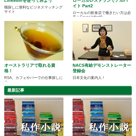
LinkedInを使ってみよう
ローカルレストランでアルバ
イト Part2
職探しに便利なビジネスマッチング
サイト
ローカルの飲食店で働きたい方は必
見！Cover letter編
オーストラリアで取れる資
NACS有給デモンストレーター
格！
登録会
RSA。カフェやバーでの仕事探しに
日本文化の案内人！
☆
最新記事