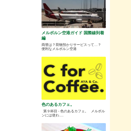
メルボルン空港ガイド 国際線到着
編
両替は？荷物預かりサービスって…？
便利なメルボルン空港
色のあるカフェ。
第９杯目 - 色のあるカフェ。 メルボル
ンには使わ.....