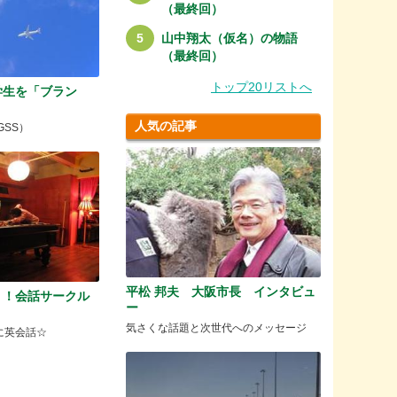
（最終回）
山中翔太（仮名）の物語
（最終回）
トップ20リストへ
学生を「ブラン
！
人気の記事
GSS）
平松 邦夫 大阪市長 インタビュ
く！会話サークル
ー
気さくな話題と次世代へのメッセージ
に英会話☆