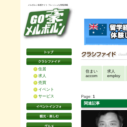
メルボルン体感サイト フレッシュな情報満載
住居
住まい
求人
求人
accom
employ
売買
イベント
サービス
Page:
1
関連記事