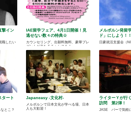
直撃イン
IAE留学フェア、4月1日開催！見
メルボルン発留
逃せない数々の特典☆
ド」にしよう！
就職したい
カウンセリング、出願料無料、豪華プレ
日豪就活支援会（N
ゼントが当たるチャンスも！
スタート
Japaneasy -文化村-
ライターＹが行
訪問 第2弾！
メルボルンで日本文化が学べる場、日本
人も大歓迎！
んなとこ？
JASE バーで気軽