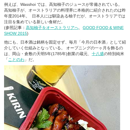
例えば、Wasshoi では、高知柚子のジュースが常備されている。
高知柚子が、オーストラリアの料理界に本格的に紹介されたのは昨
年度2014年。 日本人には馴染ある柚子だが、オーストラリアでは
注目を集めている新しい食材だ。
(参照記事：
高知柚子をオーストラリアへ
、
GOOD FOOD & WINE
SHOW 2015
)
他にも、日本酒は銘柄を固定せず、毎月「今月の日本酒」として紹
介していく仕組みとなっている。 オープニングの一ヶ月を飾るの
は、岡山・倉敷の天明5年(1785年)創業の蔵元、
十八盛
の特別純米
「
ことのわ
」だ。