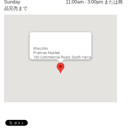
Sunday 11:00am - 3:00pm または商
品完売まで
Wasshoi
Prahran Market
163 Commercial Road, South Yarra