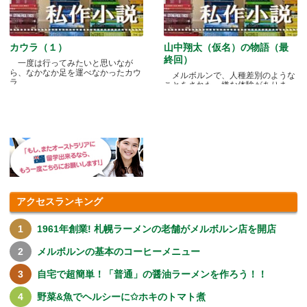
カウラ（１）
山中翔太（仮名）の物語（最
終回）
一度は行ってみたいと思いなが
ら、なかなか足を運べなかったカウ
メルボルンで、人種差別のような
ラ.....
ことをされた、嫌な体験がありま
す.....
アクセスランキング
1961年創業! 札幌ラーメンの老舗がメルボルン店を開店
メルボルンの基本のコーヒーメニュー
自宅で超簡単！「普通」の醤油ラーメンを作ろう！！
野菜&魚でヘルシーに✩ホキのトマト煮