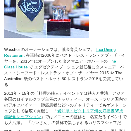
Wasshoi のオーナーシェフは、荒金育英シェフ。
Taxi Dining
Restaurant
在籍時の2006年にベスト・レストラン・オブ・ザ・イ
ヤーを、2015年にオープンしたタスマニア・ホバートの
The
Glass House
で エグゼクティブ・シェフ就任後にタスマニア・ベ
スト・シーフード・レストラン・オブ・ザ・イヤー 2015 や The
Australian 紙のベスト・ホット 50 レストラン 2015を受賞してい
る。
2011年・15年の「料理の鉄人」イベントでは鉄人と共演、アジア
各国のロイヤルクラブ主催のチャリティー、オーストラリア国内で
のアルツハイマー・肺癌患者などへのチャリティーでもゲスト・シ
ェフとして幅広く貢献し、「
愛知県・ビクトリア州友好提携35周
年記念レセプション
」ではメニューの監修と、名立たるイベントで
も大活躍。 「キンさん」の愛称で親しまれるカリスマシェフだ。