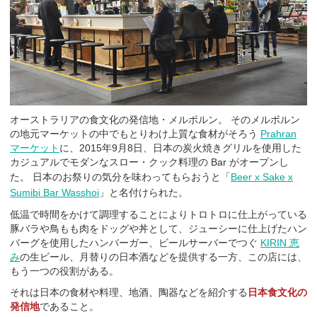
オーストラリアの食文化の発信地・メルボルン。 そのメルボルン
の地元マーケットの中でもとりわけ上質な食材がそろう
Prahran
マーケット
に、2015年9月8日、日本の炭火焼きグリルを使用した
カジュアルでモダンなスロー・クック料理の Bar がオープンし
た。
日本のお祭りの気分を味わってもらおうと「
Beer x Sake x
Sumibi Bar Wasshoi
」と名付けられた。
低温で時間をかけて調理することによりトロトロに仕上がっている
豚バラや鳥もも肉をドッグや丼として、ジューシーに仕上げたハン
バーグを使用したハンバーガー、ビールサーバーでつぐ
KIRIN 恵
み
の生ビール、月替りの日本酒などを提供する一方、この店には、
もう一つの役割がある。
それは日本の食材や料理、地酒、陶器などを紹介する
日本食文化の
発信地
であること。