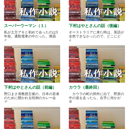
スーパーウーマン（１）
下村はやとさんの話（後編）
私が土方アキと初めて会ったのは3
オーストラリアに来た時は、英語が
年前。通勤電車の中だった。満員
全然できなかったので、どこにど
と.....
ん.....
下村はやとさんの話（前編）
カウラ（最終回）
野口まさ准教授主催の、日本の若者
カウラの町の郊外に出て、野原の
のために開かれる恒例のカレー会
中の道を走ったら、右手に何かが
で.....
見.....