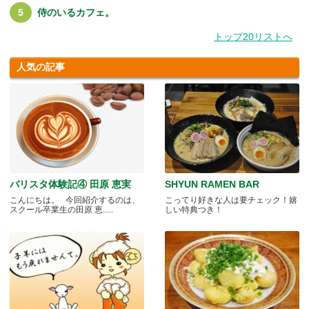
侍のいるカフェ。
トップ20リストへ
人気の記事
バリスタ体験記④ 田原 恵実
SHYUN RAMEN BAR
こんにちは。 今回紹介するのは、
こってり好きな人は要チェック！嬉
スクール卒業生の田原 恵.....
しい特典つき！