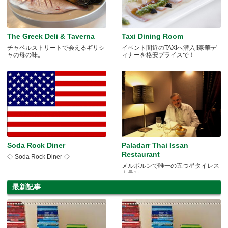
The Greek Deli & Taverna
Taxi Dining Room
チャペルストリートで会えるギリシ
イベント間近のTAXIへ潜入!!豪華デ
ャの母の味。
ィナーを格安プライスで！
Soda Rock Diner
Paladarr Thai Issan
Restaurant
◇ Soda Rock Diner ◇
メルボルンで唯一の五つ星タイレス
トラン
最新記事