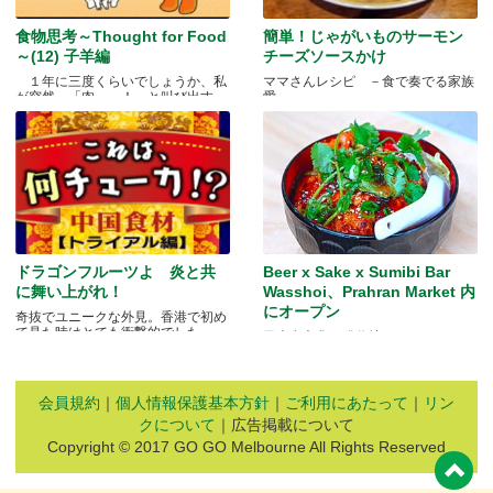
食物思考～Thought for Food
簡単！じゃがいものサーモン
～(12) 子羊編
チーズソースかけ
１年に三度くらいでしょうか、私
ママさんレシピ －食で奏でる家族
が突然、「肉～っ！」と叫び出す
愛－
瞬.....
ドラゴンフルーツよ 炎と共
Beer x Sake x Sumibi Bar
に舞い上がれ！
Wasshoi、Prahran Market 内
にオープン
奇抜でユニークな外見。香港で初め
て見た時はとても衝撃的でした.....
日本食文化の発信地
会員規約
｜
個人情報保護基本方針
｜
ご利用にあたって
｜
リン
クについて
｜広告掲載について
Copyright © 2017 GO GO Melbourne All Rights Reserved