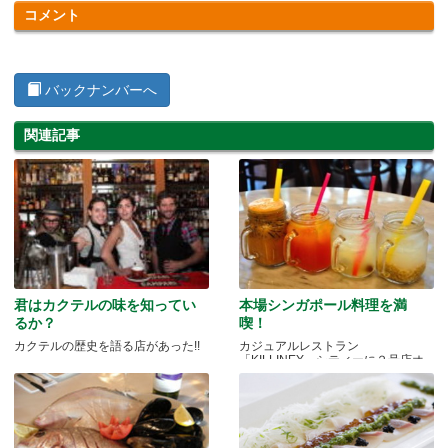
コメント
バックナンバーへ
関連記事
君はカクテルの味を知ってい
本場シンガポール料理を満
るか？
喫！
カクテルの歴史を語る店があった!!
カジュアルレストラン
「KILLINEY」シティーに２号店オ
ープン