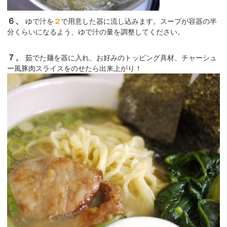
６、
ゆで汁を
２
で用意した器に流し込みます。スープが容器の半
分くらいになるよう、ゆで汁の量を調整してください。
７、
茹でた麺を器に入れ、お好みのトッピング具材、チャーシュ
ー風豚肉スライスをのせたら出来上がり！