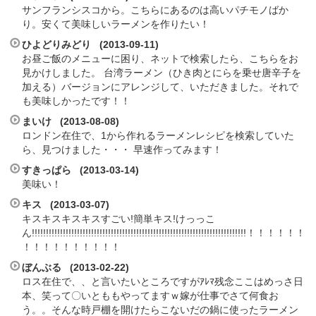
サンフランシスコから。こちらにあるのは高いパチモノばか
り。安くて美味しいラーメンを作りたい！
ひよどりみどり (2013-09-11)
お昼ご飯のメニューに困り、ネットで検索したら、こちらをお
見かけしました。 台湾ラーメン（ひき肉とにらを乗せ唐辛子を
加える）バージョンにアレンジして、いただきました。それで
も美味しかったです！！
まいけ (2013-08-08)
ロンドン在住で、1から作れるラーメンレシピを検索していた
ら、見つけました・・・ 早速作ってみます！
すきっぱら (2013-03-14)
美味い！
キス (2013-03-07)
キスキスキスキスすごい!簡単キス!けっっこ
ん!!!!!!!!!!!!!!!!!!!!!!!!!!!!!!!!!!!!!!!!!!!!!!!!!!!!!!!!!!!!!!!!!!!!!!!!!!!!！！！！！！
！！！！！！！！！！
ぼんぶる (2013-02-22)
ロス在住で、、と言いたいところですがｱﾚﾏ残念ここはめっさ日
本、笑って〇いとももやってますｗ嫁が仕事でさて何食お
う。。そんな時戸棚を開けたらこないだの鍋に使ったラーメン