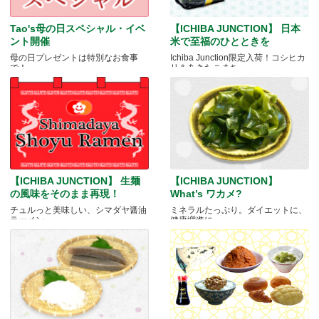
Tao's母の日スペシャル・イベ
【ICHIBA JUNCTION】 日本
ント開催
米で至福のひとときを
母の日プレゼントは特別なお食事
Ichiba Junction限定入荷！コシヒカ
で！
リ＆あきたこまち
【ICHIBA JUNCTION】 生麺
【ICHIBA JUNCTION】
の風味をそのまま再現！
What’s ワカメ?
チュルっと美味しい、シマダヤ醤油
ミネラルたっぷり。ダイエットに、
ラーメン
健康増進に。