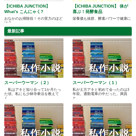
【ICHIBA JUNCTION】
【ICHIBA JUNCTION】 体が
What’s こんにゃく?
喜ぶ！発酵食品
おなかのお掃除役！その実力のほど
栄養価も抜群、酵素パワーで健康に
は？
最新記事
スーパーウーマン（２）
スーパーウーマン（１）
私はアキと知り合って1か月たっ
私が土方アキと初めて会ったのは3
た頃、私にも少林寺拳法を教えて
年前。通勤電車の中だった。満員
く.....
と.....