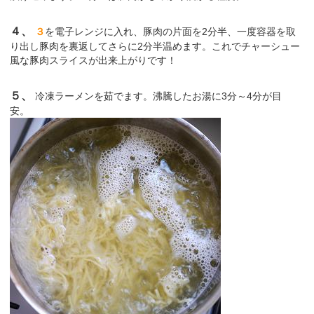
４、
３
を電子レンジに入れ、豚肉の片面を2分半、一度容器を取
り出し豚肉を裏返してさらに2分半温めます。これでチャーシュー
風な豚肉スライスが出来上がりです！
５、
冷凍ラーメンを茹でます。沸騰したお湯に3分～4分が目
安。