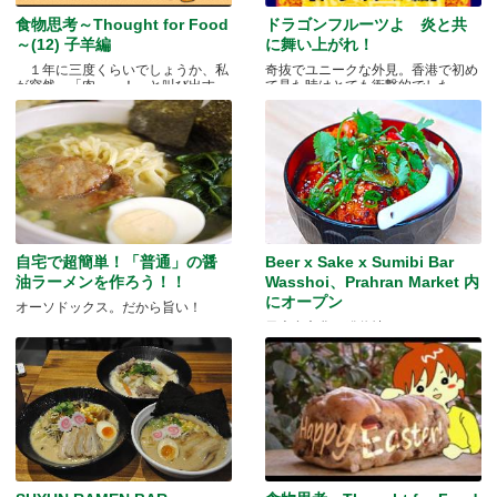
食物思考～Thought for Food
ドラゴンフルーツよ 炎と共
～(12) 子羊編
に舞い上がれ！
１年に三度くらいでしょうか、私
奇抜でユニークな外見。香港で初め
が突然、「肉～っ！」と叫び出す
て見た時はとても衝撃的でした.....
瞬.....
自宅で超簡単！「普通」の醤
Beer x Sake x Sumibi Bar
油ラーメンを作ろう！！
Wasshoi、Prahran Market 内
にオープン
オーソドックス。だから旨い！
日本食文化の発信地