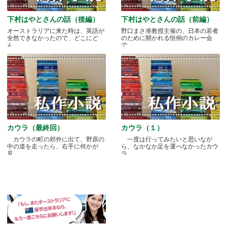
下村はやとさんの話（後編）
下村はやとさんの話（前編）
オーストラリアに来た時は、英語が
野口まさ准教授主催の、日本の若者
全然できなかったので、どこにど
のために開かれる恒例のカレー会
ん.....
で.....
カウラ（最終回）
カウラ（１）
カウラの町の郊外に出て、野原の
一度は行ってみたいと思いなが
中の道を走ったら、右手に何かが
ら、なかなか足を運べなかったカウ
見.....
ラ.....