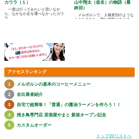
カウラ（１）
山中翔太（仮名）の物語（最
終回）
一度は行ってみたいと思いなが
ら、なかなか足を運べなかったカウ
メルボルンで、人種差別のような
ラ.....
ことをされた、嫌な体験がありま
す.....
アクセスランキング
メルボルンの基本のコーヒーメニュー
全出展者紹介
自宅で超簡単！「普通」の醤油ラーメンを作ろう！！
焼き鳥専門店 居酒屋やまと 新規オープン記念
カスタムオーダー
トップ20リストへ