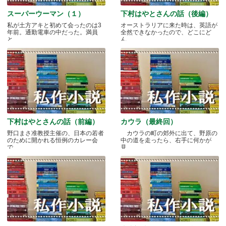
スーパーウーマン（１）
下村はやとさんの話（後編）
私が土方アキと初めて会ったのは3
オーストラリアに来た時は、英語が
年前。通勤電車の中だった。満員
全然できなかったので、どこにど
と.....
ん.....
下村はやとさんの話（前編）
カウラ（最終回）
野口まさ准教授主催の、日本の若者
カウラの町の郊外に出て、野原の
のために開かれる恒例のカレー会
中の道を走ったら、右手に何かが
で.....
見.....