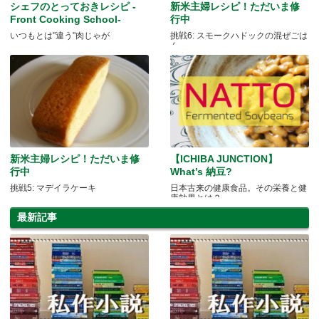
シェフのとっておきレシピ -
新米主婦レシピ！ただいま修
Front Cooking School-
行中
いつもとは"違う"肉じゃが
挑戦6: スモークハドックの混ぜごは
ん
新米主婦レシピ！ただいま修
【ICHIBA JUNCTION】
行中
What’s 納豆?
挑戦5: マデイラケーキ
日本古来の健康食品。その栄養と健
康効果とは？
最新記事