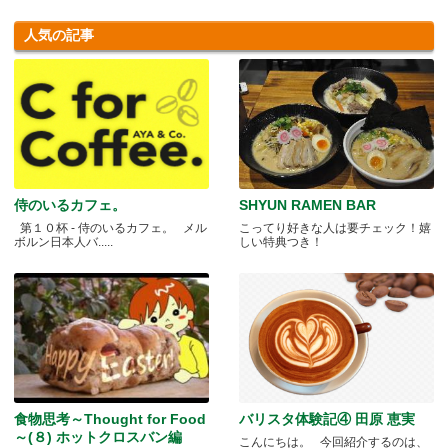
人気の記事
侍のいるカフェ。
SHYUN RAMEN BAR
第１０杯 - 侍のいるカフェ。 メル
こってり好きな人は要チェック！嬉
ボルン日本人バ.....
しい特典つき！
食物思考～Thought for Food
バリスタ体験記④ 田原 恵実
～(８) ホットクロスバン編
こんにちは。 今回紹介するのは、