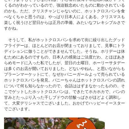
くるのがわかっているので、強迫観念めいたものに動かされている
のかも。ただ、クリスチャンじゃないのに、ホットクロスバンを食
べなくちゃと思うのは、やっぱり日本人によくある、クリスマスも
楽しく祝うけど翌日からは正月の準備、みたいなフレキシブルさで
すかね。
そうして、私がホットクロスバンを求めて街に繰り出したグッド
フライデーは、ほとんどのお店が閉まっておりまして、見事にトラ
ディションに倣うことができませんでした。そうね、ホリデーは休
むためにあるのですもの、日本人の感覚はご法度だわ、とほぼあき
らめモードに入った私でしたが、翌日の土曜日、ホーリーサタデー
は多くのお店が開いておりました。どないやねん、と思いながらも
プラーンマーケットにて、なぜかバニーガールよって売られている
ホットクロスバンを発見。バニーちゃんはホットクロスバンの謂れ
について何も知らなかったので、会話ははずまなかったものの、そ
こでゲットしたホットクロスバンは、できたてホカホカで、パンの
甘みとたっぷり入った干しブドウの甘酸っぱさがほどよく調和し
て、大変デリシャスでございました。おかげでハッピーイースター
でございます。