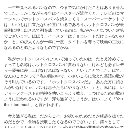
一年中見られるパンなので、今まで気にかけたことはありません
でした。しかしながら今年はイースターが近付くと、テレビのコマ
ーシャルでホットクロスバンを焼きまくり、スーパーマーケットで
は、いつもは目立たない位置にいるであろうホットクロスバンが最
前列に押し出されて列を成しているのに、私がやっと気づいた次第
でございます。ほほう、イースターはチョコレートだけじゃないの
か、と。のび太くんが一年に一度、タイトルを奪って映画の主役に
なれるのと似たようなものですかね。
私がホットクロスバンについて知っていたのは、たとえ冷めてし
まっても名称はホットクロスバンに変わりない、けれども必ずレデ
ィー優先に差し上げなければならない、ということでした。はて、
なんのことかって？私の頭の中で、小さいころに覚えた英語の歌が
そう叫んでいるのです。「ホットクロスバンだよ！あんた方に娘さ
んがいなけりゃ、バンは息子たちにやりなさい！」と。私には、レ
ディーファーストの精神を幼いころより教え、しつけるための歌の
ように思われるのですが、穿ち過ぎでしょうか。はい、よく「You
think too much」と言われます。
考え過ぎる私は、だからこそ、お祝いのためだとか縁起を担ぐた
めだとかで、食物を摂取したくなるのでございます。嬉々として、
というよりもそうしなければ、小心者に後悔や罪悪感の波がやって