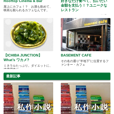
Rooftop Cinema & Bar
好きなだけ食べて、払いたい
金額を支払う！？ユニークな
屋上にカフェ！？ お酒も飲めて、
レストラン
映画も観られるカフェなんです。
オーガニックなベジタリアン料理を
楽しむ→社会貢献になる！
【ICHIBA JUNCTION】
BASEMENT CAFE
What’s ワカメ?
その名の通り“半地下”に位置するフ
ァンキー・カフェ
ミネラルたっぷり。ダイエットに、
健康増進に。
最新記事