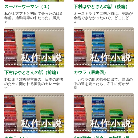
スーパーウーマン（１）
下村はやとさんの話（後編）
私が土方アキと初めて会ったのは3
オーストラリアに来た時は、英語が
年前。通勤電車の中だった。満員
全然できなかったので、どこにど
と.....
ん.....
下村はやとさんの話（前編）
カウラ（最終回）
野口まさ准教授主催の、日本の若者
カウラの町の郊外に出て、野原の
のために開かれる恒例のカレー会
中の道を走ったら、右手に何かが
で.....
見.....