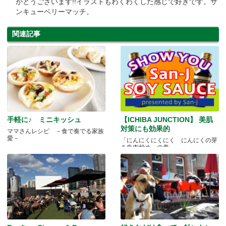
がとうございます!!イラストもわくわくした感じで好きです。サ
ンキューベリーマッチ。
関連記事
手軽に♪ ミニキッシュ
【ICHIBA JUNCTION】 美肌
対策にも効果的
ママさんレシピ －食で奏でる家族
愛－
「にんにくにくにく にんにくの芽
＆牛肉炒め」の巻