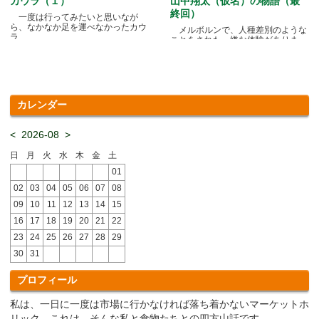
カウラ（１）
山中翔太（仮名）の物語（最
終回）
一度は行ってみたいと思いなが
ら、なかなか足を運べなかったカウ
メルボルンで、人種差別のような
ラ.....
ことをされた、嫌な体験がありま
す.....
カレンダー
<
2026-08
>
日
月
火
水
木
金
土
01
02
03
04
05
06
07
08
09
10
11
12
13
14
15
16
17
18
19
20
21
22
23
24
25
26
27
28
29
30
31
プロフィール
私は、一日に一度は市場に行かなければ落ち着かないマーケットホ
リック。これは、そんな私と食物たちとの四方山話です。