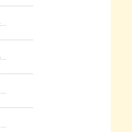
..
..
..
..