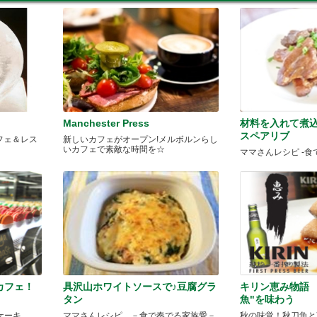
Manchester Press
材料を入れて煮
スペアリブ
カフェ＆レス
新しいカフェがオープン!メルボルンらし
いカフェで素敵な時間を☆
ママさんレシピ -食
カフェ！
具沢山ホワイトソースで♪豆腐グラ
キリン恵み物語 Vo
タン
魚"を味わう
ケーキ
ママさんレシピ －食で奏でる家族愛－
秋の味覚！秋刀魚と