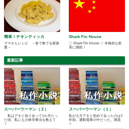
簡単！チキンティッカ
Shark Fin House
ママさんレシピ －食で奏でる家族
◇ Shark Fin House ◇ 本格的な飲
愛－
茶に挑戦！
最新記事
スーパーウーマン（２）
スーパーウーマン（１）
私はアキと知り合って1か月たっ
私が土方アキと初めて会ったのは3
た頃、私にも少林寺拳法を教えて
年前。通勤電車の中だった。満員
く.....
と.....