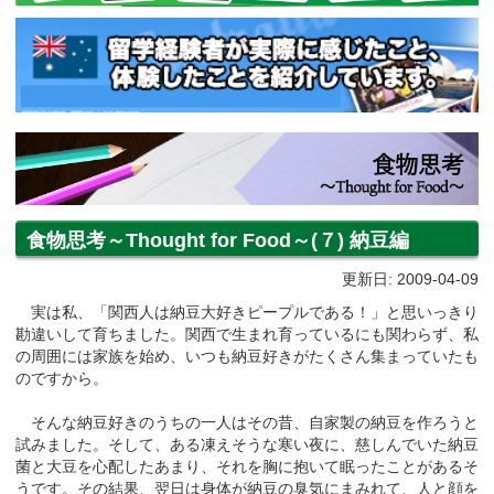
食物思考～Thought for Food～(７) 納豆編
更新日: 2009-04-09
実は私、「関西人は納豆大好きピープルである！」と思いっきり
勘違いして育ちました。関西で生まれ育っているにも関わらず、私
の周囲には家族を始め、いつも納豆好きがたくさん集まっていたも
のですから。
そんな納豆好きのうちの一人はその昔、自家製の納豆を作ろうと
試みました。そして、ある凍えそうな寒い夜に、慈しんでいた納豆
菌と大豆を心配したあまり、それを胸に抱いて眠ったことがあるそ
うです。その結果、翌日は身体が納豆の臭気にまみれて、人と顔を