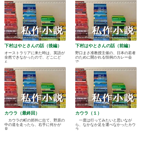
下村はやとさんの話（後編）
下村はやとさんの話（前編）
オーストラリアに来た時は、英語が
野口まさ准教授主催の、日本の若者
全然できなかったので、どこにど
のために開かれる恒例のカレー会
ん.....
で.....
カウラ（最終回）
カウラ（１）
カウラの町の郊外に出て、野原の
一度は行ってみたいと思いなが
中の道を走ったら、右手に何かが
ら、なかなか足を運べなかったカウ
見.....
ラ.....