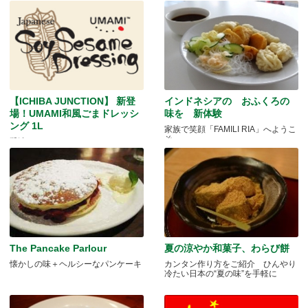
【ICHIBA JUNCTION】 新登
インドネシアの おふくろの
場！UMAMI和風ごまドレッシ
味を 新体験
ング 1L
家族で笑顔「FAMILI RIA」へようこ
そ
醤油ベースのヘルシードレッシン
グ！
The Pancake Parlour
夏の涼やか和菓子、わらび餅
懐かしの味＋ヘルシーなパンケーキ
カンタン作り方をご紹介 ひんやり
冷たい日本の“夏の味”を手軽に