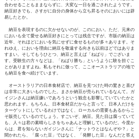
合わせることもままならずに、大変な一日を過ごされたようです。
納豆好きでも、さすがに自分の身体から立ち昇るそのにおいには辟
易したとか。
納豆を表現するのに欠かせないのが、このにおい。ただ、元来の
においも全て愛せる納豆好きにとっては残念ですが、市販の納豆は
近年、それほどにおいを気にせずに食せるものが多々あります。そ
れゆえ、においを理由に納豆を敬遠する向きも以前ほどではありま
すまい。そしてもうひとつ、納豆と言えば「ねばり」でございま
す。受験生の方々などは、「ねばり勝ち」というように験を担ぐこ
とがありますよね。私もそれに倣って、ここオーストラリアの地で
も納豆を食べ続けています。
オーストラリアの日本食材店で、納豆を見つけた時の驚きと喜び
は非常に大きいものでした。まさか納豆が売られているなんて。ガ
イジンさんは納豆嫌いであろうという観念も影響していていたかと
思われます。もちろん、日本食材店だからと言って、日本人だけを
ターゲットにしているわけではなく、ローカルの需要もあるからこ
そ販売しているのでしょう。すごいぞ、納豆。見た目は腐っていて
も、人々は君の素晴らしさをちゃあんと理解しているのだ。今度か
らは、君を知らないガイジンさんに「ナットウとはなんぞや？」と
聞かれたら、「腐った豆」ではなく、「発酵した豆」なんだと答え