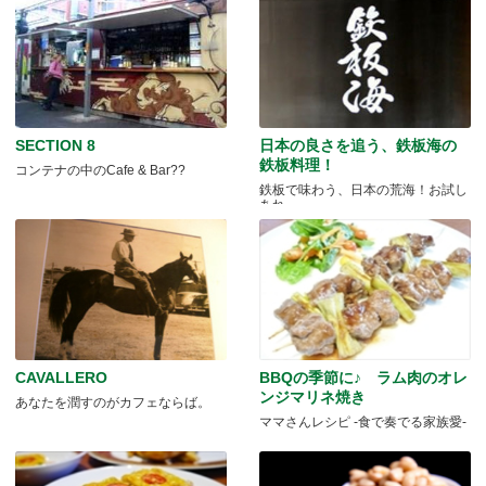
SECTION 8
日本の良さを追う、鉄板海の
鉄板料理！
コンテナの中のCafe & Bar??
鉄板で味わう、日本の荒海！お試し
あれ。
CAVALLERO
BBQの季節に♪ ラム肉のオレ
ンジマリネ焼き
あなたを潤すのがカフェならば。
ママさんレシピ -食で奏でる家族愛-