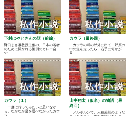
下村はやとさんの話（前編）
カウラ（最終回）
野口まさ准教授主催の、日本の若者
カウラの町の郊外に出て、野原の
のために開かれる恒例のカレー会
中の道を走ったら、右手に何かが
で.....
見.....
カウラ（１）
山中翔太（仮名）の物語（最
終回）
一度は行ってみたいと思いなが
ら、なかなか足を運べなかったカウ
メルボルンで、人種差別のような
ラ.....
ことをされた、嫌な体験がありま
す.....