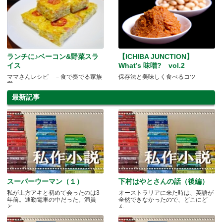
ランチに♪ベーコン&野菜スラ
【ICHIBA JUNCTION】
イス
What’s 味噌? vol.2
ママさんレシピ －食で奏でる家族
保存法と美味しく食べるコツ
愛－
最新記事
スーパーウーマン（１）
下村はやとさんの話（後編）
私が土方アキと初めて会ったのは3
オーストラリアに来た時は、英語が
年前。通勤電車の中だった。満員
全然できなかったので、どこにど
と.....
ん.....