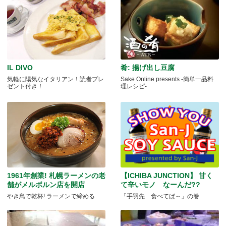
IL DIVO
肴: 揚げ出し豆腐
気軽に陽気なイタリアン！読者プレ
Sake Online presents -簡単一品料
ゼント付き！
理レシピ-
1961年創業! 札幌ラーメンの老
【ICHIBA JUNCTION】 甘く
舗がメルボルン店を開店
て辛いモノ なーんだ??
やき鳥で乾杯! ラーメンで締める
「手羽先 食べてば～」の巻