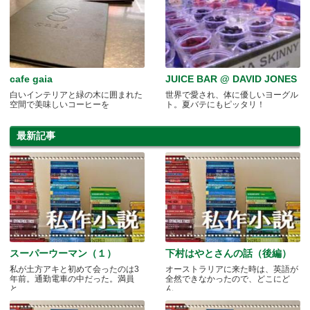
cafe gaia
JUICE BAR @ DAVID JONES
白いインテリアと緑の木に囲まれた
世界で愛され、体に優しいヨーグル
空間で美味しいコーヒーを
ト。夏バテにもピッタリ！
最新記事
スーパーウーマン（１）
下村はやとさんの話（後編）
私が土方アキと初めて会ったのは3
オーストラリアに来た時は、英語が
年前。通勤電車の中だった。満員
全然できなかったので、どこにど
と.....
ん.....