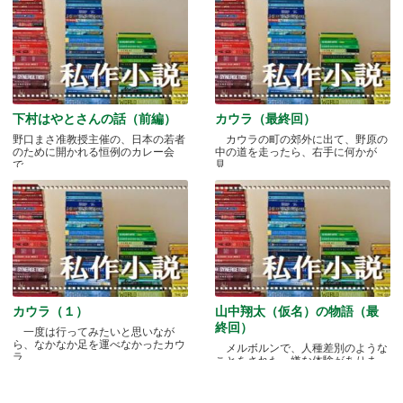
下村はやとさんの話（前編）
カウラ（最終回）
野口まさ准教授主催の、日本の若者
カウラの町の郊外に出て、野原の
のために開かれる恒例のカレー会
中の道を走ったら、右手に何かが
で.....
見.....
カウラ（１）
山中翔太（仮名）の物語（最
終回）
一度は行ってみたいと思いなが
ら、なかなか足を運べなかったカウ
メルボルンで、人種差別のような
ラ.....
ことをされた、嫌な体験がありま
す.....