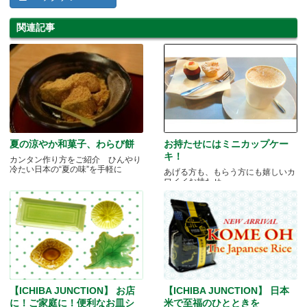
関連記事
夏の涼やか和菓子、わらび餅
お持たせにはミニカップケー
キ！
カンタン作り方をご紹介 ひんやり
冷たい日本の“夏の味”を手軽に
あげる方も、もらう方にも嬉しいカ
ワイイお持たせ
【ICHIBA JUNCTION】 お店
【ICHIBA JUNCTION】 日本
に！ご家庭に！便利なお皿シ
米で至福のひとときを