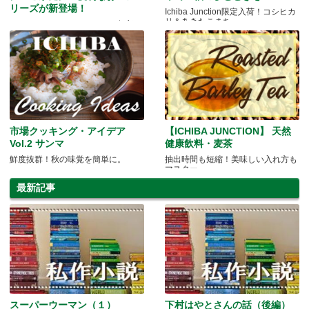
リーズが新登場！
Ichiba Junction限定入荷！コシヒカ
リ＆あきたこまち
Ichiba Junctionオススメ！ 在庫に
限りあり。
市場クッキング・アイデア
【ICHIBA JUNCTION】 天然
Vol.2 サンマ
健康飲料・麦茶
鮮度抜群！秋の味覚を簡単に。
抽出時間も短縮！美味しい入れ方も
マスター
最新記事
スーパーウーマン（１）
下村はやとさんの話（後編）