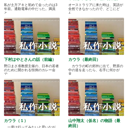
私が土方アキと初めて会ったのは3
オーストラリアに来た時は、英語が
年前。通勤電車の中だった。満員
全然できなかったので、どこにど
と.....
ん.....
下村はやとさんの話（前編）
カウラ（最終回）
野口まさ准教授主催の、日本の若者
カウラの町の郊外に出て、野原の
のために開かれる恒例のカレー会
中の道を走ったら、右手に何かが
で.....
見.....
カウラ（１）
山中翔太（仮名）の物語（最
終回）
一度は行ってみたいと思いなが