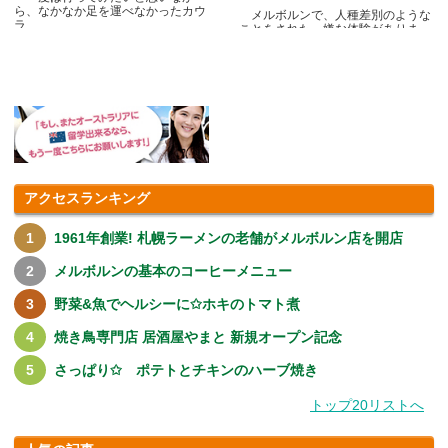
ら、なかなか足を運べなかったカウ
メルボルンで、人種差別のような
ラ.....
ことをされた、嫌な体験がありま
す.....
アクセスランキング
1961年創業! 札幌ラーメンの老舗がメルボルン店を開店
メルボルンの基本のコーヒーメニュー
野菜&魚でヘルシーに✩ホキのトマト煮
焼き鳥専門店 居酒屋やまと 新規オープン記念
さっぱり✩ ポテトとチキンのハーブ焼き
トップ20リストへ