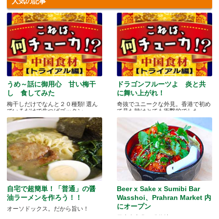
人気の記事
うめ～話に御用心 甘い梅干
ドラゴンフルーツよ 炎と共
し 食してみた
に舞い上がれ！
梅干しだけでなんと２０種類! 選ん
奇抜でユニークな外見。香港で初め
でいるだけで生つばゴックン。 .....
て見た時はとても衝撃的でした.....
自宅で超簡単！「普通」の醤
Beer x Sake x Sumibi Bar
油ラーメンを作ろう！！
Wasshoi、Prahran Market 内
にオープン
オーソドックス。だから旨い！
日本食文化の発信地