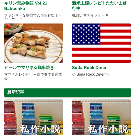
キリン恵み物語 Vol.21
新米主婦レシピ！ただいま修
Babushka
行中
ファンキーな空間でyummierなオー
挑戦5: マデイラケーキ
ジーフード
ビールでマリネ✩鶏串焼き
Soda Rock Diner
ママさんレシピ －食で奏でる家族
◇ Soda Rock Diner ◇
愛－
最新記事