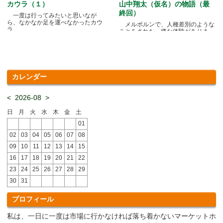
カウラ（１）
山中翔太（仮名）の物語（最
終回）
一度は行ってみたいと思いなが
ら、なかなか足を運べなかったカウ
メルボルンで、人種差別のような
ラ.....
ことをされた、嫌な体験がありま
す.....
カレンダー
<
2026-08
>
日
月
火
水
木
金
土
01
02
03
04
05
06
07
08
09
10
11
12
13
14
15
16
17
18
19
20
21
22
23
24
25
26
27
28
29
30
31
プロフィール
私は、一日に一度は市場に行かなければ落ち着かないマーケットホ