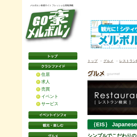
メルボルン体感サイト フレッシュな情報満載
トップ
グルメ
レストラン
住居
求人
売買
イベント
サービス
｛EIS｝ Japanese 
シンプルでこだわりの