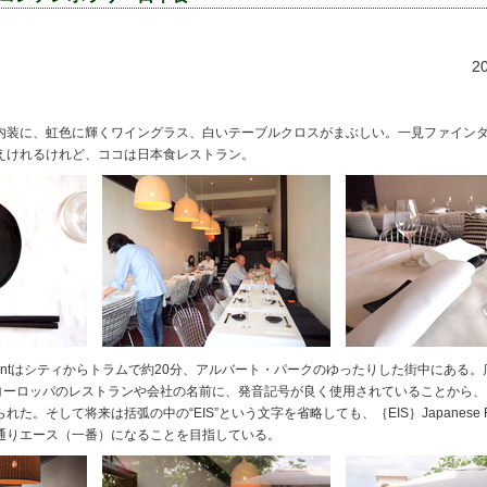
2
装に、虹色に輝くワイングラス、白いテーブルクロスがまぶしい。一見ファイン
えけれるけれど、ココは日本食レストラン。
staurantはシティからトラムで約20分、アルバート・パークのゆったりした街中にある。
。ヨーロッパのレストランや会社の名前に、発音記号が良く使用されていることから
。そして将来は括弧の中の“EIS”という文字を省略しても、｛EIS｝Japanese Res
通りエース（一番）になることを目指している。