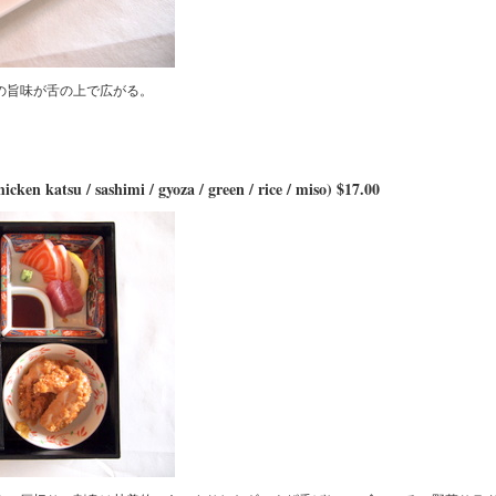
の旨味が舌の上で広がる。
icken katsu / sashimi / gyoza / green / rice / miso) $17.00