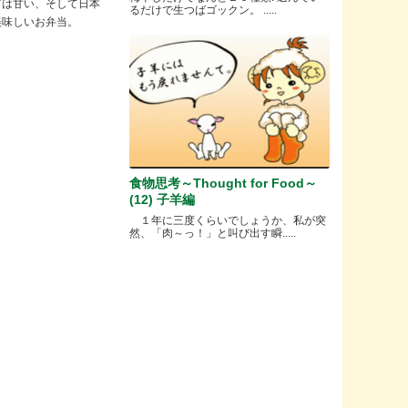
ダは甘い、そして日本
るだけで生つばゴックン。 .....
美味しいお弁当。
食物思考～Thought for Food～
(12) 子羊編
１年に三度くらいでしょうか、私が突
然、「肉～っ！」と叫び出す瞬.....