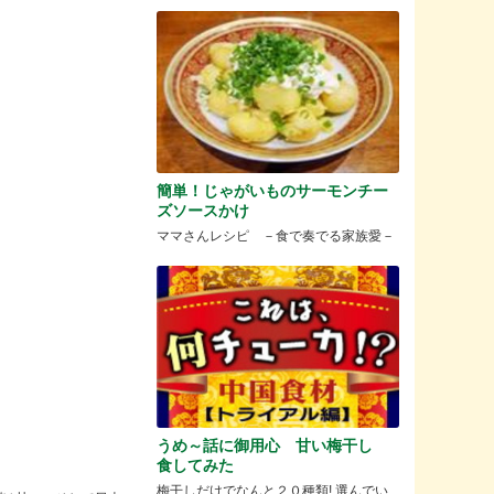
簡単！じゃがいものサーモンチー
ズソースかけ
ママさんレシピ －食で奏でる家族愛－
うめ～話に御用心 甘い梅干し
食してみた
梅干しだけでなんと２０種類! 選んでい