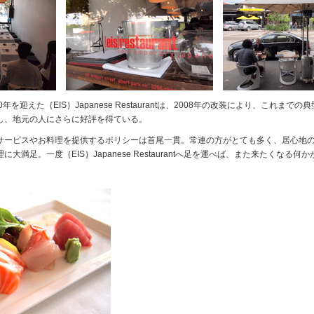
0年を迎えた｛EIS｝Japanese Restaurantは、2008年の改装により、これまで
し、地元の人にさらに好評を得ている。
ービスやお料理を提供するポリシーは首尾一貫。常連の方がとても多く、居心地
満足。一度｛EIS｝Japanese Restaurantへ足を運べば、また来たくなる何