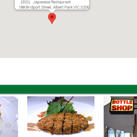
｛EIS｝ Japanese Restaurant
188 Bridport Street, Albert Park VIC 3206