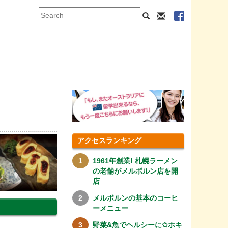
アクセスランキング
1961年創業! 札幌ラーメン
の老舗がメルボルン店を開
店
メルボルンの基本のコーヒ
ーメニュー
野菜&魚でヘルシーに✩ホキ