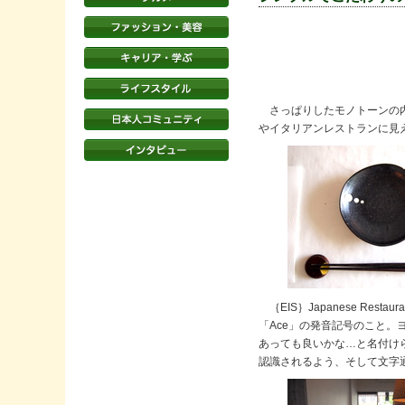
さっぱりしたモノトーンの内
やイタリアンレストランに見
｛EIS｝Japanese Re
「Ace」の発音記号のこと
あっても良いかな…と名付けられた
認識されるよう、そして文字