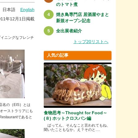
のトマト煮
日本語
English
焼き鳥専門店 居酒屋やまと
011年12月1日掲載
新規オープン記念
全出展者紹介
ダイニングなフレンチ
トップ20リストへ
人気の記事
店名の｛EIS｝とは
、オーストラリアにも
食物思考～Thought for Food～
taurantであると
(８) ホットクロスバン編
ばってん、そんなこと言われてもね、
聞いたこともなか。え？そのと.....