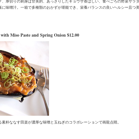
ク、厚切りの刺身は甘美的、あっさりしたギョウザ香ばしい、食べごろの野菜サラ
飯に味噌汁。一箱で多種類のおかずが堪能でき、栄養バランスの良いヘルシー且つ
 with Miso Paste and Spring Onion $12.00
る素朴ななす田楽が濃厚な味噌と玉ねぎのコラボレーションで画龍点睛。