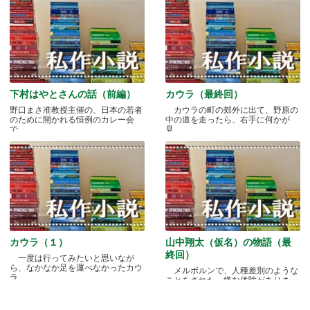
下村はやとさんの話（前編）
カウラ（最終回）
野口まさ准教授主催の、日本の若者
カウラの町の郊外に出て、野原の
のために開かれる恒例のカレー会
中の道を走ったら、右手に何かが
で.....
見.....
カウラ（１）
山中翔太（仮名）の物語（最
終回）
一度は行ってみたいと思いなが
ら、なかなか足を運べなかったカウ
メルボルンで、人種差別のような
ラ.....
ことをされた、嫌な体験がありま
す.....