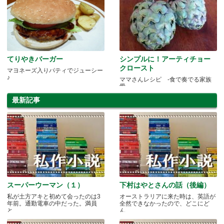
てりやきバーガー
シンプルに！アーティチョー
クロースト
マヨネーズ入りパティでジューシー
♪
ママさんレシピ -食で奏でる家族
愛-
最新記事
スーパーウーマン（１）
下村はやとさんの話（後編）
私が土方アキと初めて会ったのは3
オーストラリアに来た時は、英語が
年前。通勤電車の中だった。満員
全然できなかったので、どこにど
と.....
ん.....