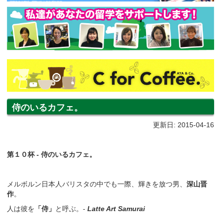
侍のいるカフェ。
更新日: 2015-04-16
第１０杯 - 侍のいるカフェ。
メルボルン日本人バリスタの中でも一際、輝きを放つ男、
深山晋
作
。
人は彼を
「侍」
と呼ぶ。-
Latte Art Samurai