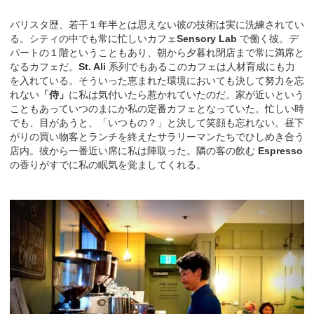
バリスタ歴、若干１年半とは思えない彼の技術は実に洗練されてい
る。シティの中でも常に忙しいカフェ
Sensory Lab
で働く彼。デ
パートの１階ということもあり、朝から夕暮れ閉店まで常に満席と
なるカフェだ。
St. Ali
系列でもあるこのカフェは人材育成にも力
を入れている。そういった恵まれた環境においても決して努力を忘
れない
「侍」
に私は気付いたら惹かれていたのだ。家が近いという
こともあっていつのまにか私の定番カフェとなっていた。忙しい時
でも、目があうと、「いつもの？」と決して笑顔も忘れない。昼下
がりの買い物客とランチを終えたサラリーマンたちでひしめき合う
店内。彼から一番近い席に私は陣取った。隣の客の飲む
Espresso
の香りがすでに私の眠気を覚ましてくれる。