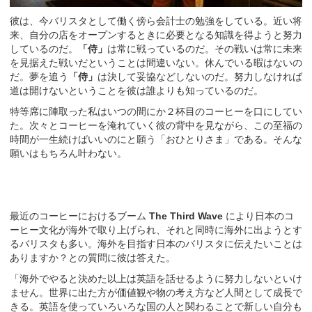
彼は、今バリスタとして働く傍ら会計士の勉強をしている。近い将
来、自分の店をオープンするときに必要となる知識を得ようと努力
しているのだ。
「侍」
は常に戦っているのだ。その戦いは常に未来
を見据えた戦いだということは間違いない。休んでいる暇はないの
だ。夢を追う
「侍」
は決して妥協などしないのだ。努力しなければ
道は開けないということを彼は誰よりも知っているのだ。
特等席に陣取った私はいつの間にか２杯目のコーヒーを口にしてい
た。次々とコーヒーを淹れていく彼の背中を見ながら、この至福の
時間が一生続けばいいのにと願う「おひとりさま」である。そんな
願いはもちろん叶わない。
最近のコーヒーにおけるブーム
The Third Wave
により日本のコ
ーヒー文化が海外で取り上げられ、それと同時に海外に出ようとす
るバリスタも多い。海外を目指す日本のバリスタに伝えたいことは
ありますか？との質問に彼は答えた。
「海外でやると決めた以上は英語を話せるように努力しないといけ
ません。世界に出た方が価値観や物の考え方など人間として成長で
きる。英語を使っていろいろな国の人と関わることで新しい自分も