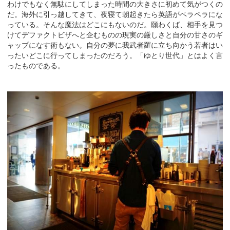
わけでもなく無駄にしてしまった時間の大きさに初めて気がつくの
だ。海外に引っ越してきて、夜寝て朝起きたら英語がペラペラにな
っている。そんな魔法はどこにもないのだ。願わくば、相手を見つ
けてデファクトビザへと企むものの現実の厳しさと自分の甘さのギ
ャップになす術もない。自分の夢に我武者羅に立ち向かう若者はい
ったいどこに行ってしまったのだろう。「ゆとり世代」とはよく言
ったものである。