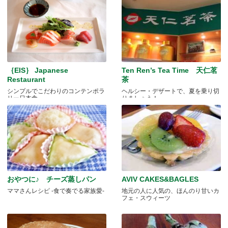
｛EIS｝ Japanese
Ten Ren’s Tea Time 天仁茗
Restaurant
茶
シンプルでこだわりのコンテンポラ
ヘルシー・デザートで、夏を乗り切
リー日本食
りましょう！
おやつに♪ チーズ蒸しパン
AVIV CAKES&BAGLES
ママさんレシピ -食で奏でる家族愛-
地元の人に人気の、ほんのり甘いカ
フェ・スウィーツ