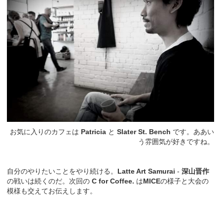
お気に入りのカフェは
Patricia
と
Slater St. Bench
です。ああい
う雰囲気が好きですね。
自分のやりたいことをやり続ける。
Latte Art Samurai
-
深山晋作
の戦いは続くのだ。次回の
C for Coffee.
は
MICE
の様子と大会の
模様も交えてお伝えします。