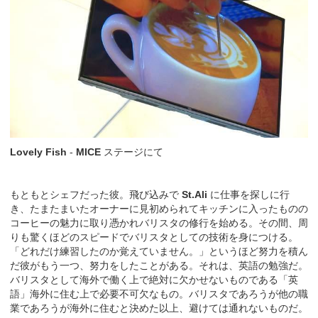
Lovely Fish
-
MICE
ステージにて
もともとシェフだった彼。飛び込みで
St.Ali
に仕事を探しに行
き、たまたまいたオーナーに見初められてキッチンに入ったものの
コーヒーの魅力に取り憑かれバリスタの修行を始める。その間、周
りも驚くほどのスピードでバリスタとしての技術を身につける。
「どれだけ練習したのか覚えていません。」というほど努力を積ん
だ彼がもう一つ、努力をしたことがある。それは、英語の勉強だ。
バリスタとして海外で働く上で絶対に欠かせないものである「英
語」海外に住む上で必要不可欠なもの。バリスタであろうが他の職
業であろうが海外に住むと決めた以上、避けては通れないものだ。