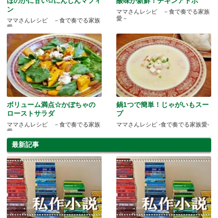
ほのかに甘い✩にんじんマフィ
酸味が新鮮！チキンアドボ
ン
ママさんレシピ －食で奏でる家族
愛－
ママさんレシピ －食で奏でる家族
愛－
ボリューム満点☆かぼちゃの
鍋1つで簡単！じゃがいもスー
ローストサラダ
プ
ママさんレシピ －食で奏でる家族
ママさんレシピ -食で奏でる家族愛-
愛－
最新記事