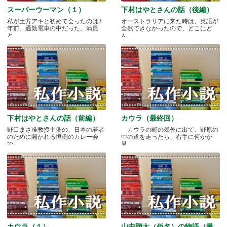
スーパーウーマン（１）
下村はやとさんの話（後編）
私が土方アキと初めて会ったのは3
オーストラリアに来た時は、英語が
年前。通勤電車の中だった。満員
全然できなかったので、どこにど
と.....
ん.....
下村はやとさんの話（前編）
カウラ（最終回）
野口まさ准教授主催の、日本の若者
カウラの町の郊外に出て、野原の
のために開かれる恒例のカレー会
中の道を走ったら、右手に何かが
で.....
見.....
カウラ（１）
山中翔太（仮名）の物語（最