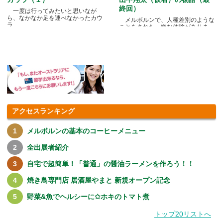
終回）
一度は行ってみたいと思いなが
ら、なかなか足を運べなかったカウ
メルボルンで、人種差別のような
ラ.....
ことをされた、嫌な体験がありま
す.....
アクセスランキング
メルボルンの基本のコーヒーメニュー
全出展者紹介
自宅で超簡単！「普通」の醤油ラーメンを作ろう！！
焼き鳥専門店 居酒屋やまと 新規オープン記念
野菜&魚でヘルシーに✩ホキのトマト煮
トップ20リストへ