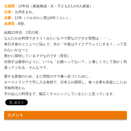
主婦歴
：12年目（家族構成－夫・子ども2人の4人家族）
出身
：九州生まれ。
在豪
：12年（メルボルン歴は8年くらい）。
血液型
：B型。
結婚12年目、2児の母。
なんだかお料理できそう！みたいなママ歴なのですが実態は・・・。
毎日夕食のメニューに悩んで、夫が「今夜はテイクアウェイにする？」って言
わないかなーと
密かに期待しているママなのです（苦笑）。
目指すは義母のように、いつも「お腹へってない？」と優しくそして温かく気
遣ってくれる、そんなママ。
愛する家族のため、また理想のママ像へ近づくために、
オーストラリアで手に入る食材で、日本人が調理し、食べる事を前提にしたお
手軽料理から
手の込んだ料理まで、幅広くチャレンジしていきたいと思っています。
コメント