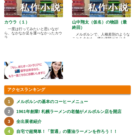
カウラ（１）
山中翔太（仮名）の物語（最
終回）
一度は行ってみたいと思いなが
ら、なかなか足を運べなかったカウ
メルボルンで、人種差別のような
ラ.....
ことをされた、嫌な体験がありま
す.....
アクセスランキング
メルボルンの基本のコーヒーメニュー
1961年創業! 札幌ラーメンの老舗がメルボルン店を開店
全出展者紹介
自宅で超簡単！「普通」の醤油ラーメンを作ろう！！