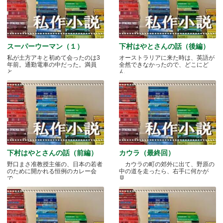
スーパーウーマン（１）
下村はやとさんの話（後編）
私が土方アキと初めて会ったのは3
オーストラリアに来た時は、英語が
年前。通勤電車の中だった。満員
全然できなかったので、どこにど
と.....
ん.....
下村はやとさんの話（前編）
カウラ（最終回）
野口まさ准教授主催の、日本の若者
カウラの町の郊外に出て、野原の
のために開かれる恒例のカレー会
中の道を走ったら、右手に何かが
で.....
見.....