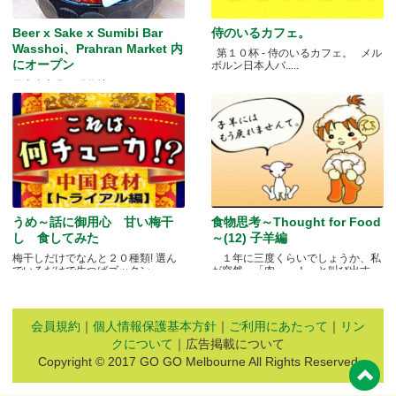
Beer x Sake x Sumibi Bar
侍のいるカフェ。
Wasshoi、Prahran Market 内
第１０杯 - 侍のいるカフェ。 メル
にオープン
ボルン日本人バ.....
日本食文化の発信地
うめ～話に御用心 甘い梅干
食物思考～Thought for Food
し 食してみた
～(12) 子羊編
梅干しだけでなんと２０種類! 選ん
１年に三度くらいでしょうか、私
でいるだけで生つばゴックン。 .....
が突然、「肉～っ！」と叫び出す
瞬.....
会員規約
｜
個人情報保護基本方針
｜
ご利用にあたって
｜
リン
クについて
｜広告掲載について
Copyright © 2017 GO GO Melbourne All Rights Reserved