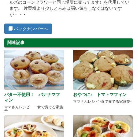
ルズのコーンフラワーと同じ場所に売ってます）を代用してい
ます。 片栗粉より少しとろみは弱い気もしなくはないです
が・・・
バックナンバーへ
関連記事
バター不使用！ バナナマフ
おやつに♪ トマトマフィン
ィン
ママさんレシピ -食で奏でる家族愛-
ママさんレシピ －食で奏でる家族
愛－