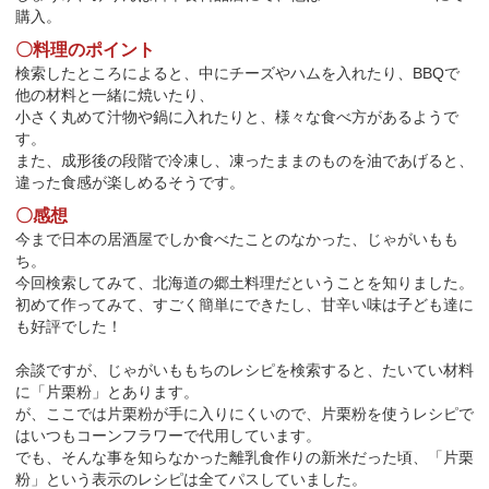
購入。
〇料理のポイント
検索したところによると、中にチーズやハムを入れたり、BBQで
他の材料と一緒に焼いたり、
小さく丸めて汁物や鍋に入れたりと、様々な食べ方があるようで
す。
また、成形後の段階で冷凍し、凍ったままのものを油であげると、
違った食感が楽しめるそうです。
〇感想
今まで日本の居酒屋でしか食べたことのなかった、じゃがいもも
ち。
今回検索してみて、北海道の郷土料理だということを知りました。
初めて作ってみて、すごく簡単にできたし、甘辛い味は子ども達に
も好評でした！
余談ですが、じゃがいももちのレシピを検索すると、たいてい材料
に「片栗粉」とあります。
が、ここでは片栗粉が手に入りにくいので、片栗粉を使うレシピで
はいつもコーンフラワーで代用しています。
でも、そんな事を知らなかった離乳食作りの新米だった頃、「片栗
粉」という表示のレシピは全てパスしていました。