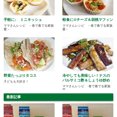
手軽に♪ ミニキッシュ
軽食に✩チーズ＆胡桃マフィン
ママさんレシピ －食で奏でる家族
ママさんレシピ －食で奏でる家族
愛－
愛－
野菜たっぷりタコス
冷やしても美味しい！ナスの
バルサミコ酢＆しょうゆ炒め
子どもも大好き！
ママさんレシピ -食で奏でる家族
愛-
最新記事