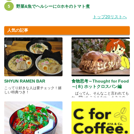
野菜&魚でヘルシーに✩ホキのトマト煮
トップ20リストへ
人気の記事
SHYUN RAMEN BAR
食物思考～Thought for Food
～(８) ホットクロスバン編
こってり好きな人は要チェック！嬉
しい特典つき！
ばってん、そんなこと言われても
ね、聞いたこともなか。え？その
と.....