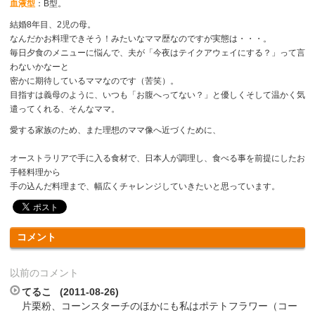
血液型
：B型。
結婚8年目、2児の母。
なんだかお料理できそう！みたいなママ歴なのですが実態は・・・。
毎日夕食のメニューに悩んで、夫が「今夜はテイクアウェイにする？」って言
わないかなーと
密かに期待しているママなのです（苦笑）。
目指すは義母のように、いつも「お腹へってない？」と優しくそして温かく気
遣ってくれる、そんなママ。
愛する家族のため、また理想のママ像へ近づくために、
オーストラリアで手に入る食材で、日本人が調理し、食べる事を前提にしたお
手軽料理から
手の込んだ料理まで、幅広くチャレンジしていきたいと思っています。
コメント
以前のコメント
てるこ (2011-08-26)
片栗粉、コーンスターチのほかにも私はポテトフラワー（コー