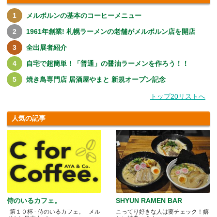
メルボルンの基本のコーヒーメニュー
1961年創業! 札幌ラーメンの老舗がメルボルン店を開店
全出展者紹介
自宅で超簡単！「普通」の醤油ラーメンを作ろう！！
焼き鳥専門店 居酒屋やまと 新規オープン記念
トップ20リストへ
人気の記事
侍のいるカフェ。
SHYUN RAMEN BAR
第１０杯 - 侍のいるカフェ。 メル
こってり好きな人は要チェック！嬉