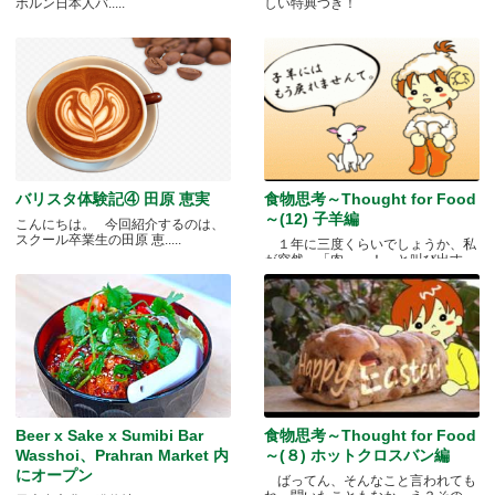
ボルン日本人バ.....
しい特典つき！
バリスタ体験記④ 田原 恵実
食物思考～Thought for Food
～(12) 子羊編
こんにちは。 今回紹介するのは、
スクール卒業生の田原 恵.....
１年に三度くらいでしょうか、私
が突然、「肉～っ！」と叫び出す
瞬.....
Beer x Sake x Sumibi Bar
食物思考～Thought for Food
Wasshoi、Prahran Market 内
～(８) ホットクロスバン編
にオープン
ばってん、そんなこと言われても