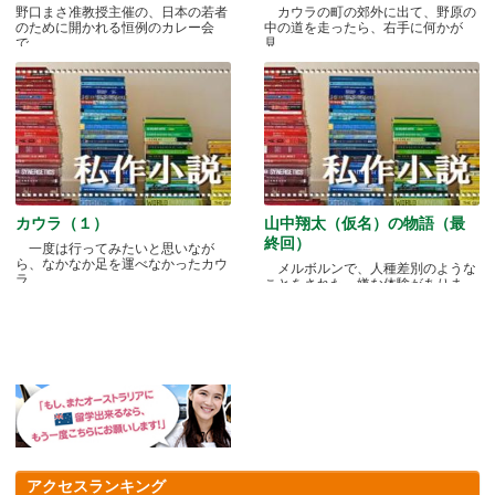
野口まさ准教授主催の、日本の若者
カウラの町の郊外に出て、野原の
のために開かれる恒例のカレー会
中の道を走ったら、右手に何かが
で.....
見.....
カウラ（１）
山中翔太（仮名）の物語（最
終回）
一度は行ってみたいと思いなが
ら、なかなか足を運べなかったカウ
メルボルンで、人種差別のような
ラ.....
ことをされた、嫌な体験がありま
す.....
アクセスランキング