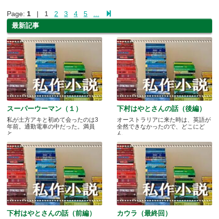
Page:
1
| 1
2
3
4
5
...
最新記事
スーパーウーマン（１）
下村はやとさんの話（後編）
私が土方アキと初めて会ったのは3
オーストラリアに来た時は、英語が
年前。通勤電車の中だった。満員
全然できなかったので、どこにど
と.....
ん.....
下村はやとさんの話（前編）
カウラ（最終回）