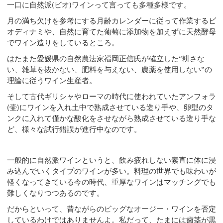
一口に自然派
ビオ
ワインって言っても多種多様です。
(
)
月の満ち欠けを参考にする月齢カレンダーに従って作業するビ
オディナミや、自然に育てた葡萄に添加物を加えずに天然酵母
でワイン造りをしているところ。
はたまた愛媛県の自然農法家福岡正信氏が確立した“耕さな
い、雑草を抜かない、肥料を与えない、農薬を使用しない”の
理論に従うワイン生産者。
そして古代ギリシャやローマの時代に使われていたアンフォラ
壷
にワインを入れ土中で熟成させている造り手や、卵型のタ
(
)
ンクに入れて僅かな酸化をさせながら熟成させている造り手な
ど、様々な試行錯誤が進行中なのです。
一般的に自然派ワインというと、飲み疲れしない素直に体に浸
み込んでいくタイプのワインが多い。料理の世界でも味わいが
軽くなってきている今の時代、重厚なワインはマッチングでも
難しくなりつつあるのです。
だからといって、昔ながらのビッグなオージー・ワインを否定
しているわけではありませんよ。私だって、たまには歯茎が黒