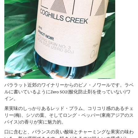
バララット近郊のワイナリーからのピノ・ノワールです。ラベ
ルに書いているように
酸化防止剤を使っていない
ワ
Zero SO2(
)
イン。
果実味のしっかりあるレッド・プラム、コリコリ感のあるチェ
リー
梅
、シソの葉、そしてロング・ペッパー
東南アジアのス
(
)
(
パイス
の香りが実に魅力的。
)
口に含むと、バランスの良い酸味とチャーミングな果実の味わ