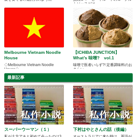
トソースがけ
Melbourne Vietnam Noodle
【ICHIBA JUNCTION】
House
What’s 味噌? vol.1
◇Melbourne Vietnam Noodle
味噌で医者いらず?! 定番調味料のお
House◇
さらい
最新記事
スーパーウーマン（１）
下村はやとさんの話（後編）
私が土方アキと初めて会ったのは3
オーストラリアに来た時は、英語が