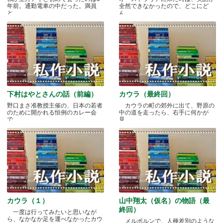
年前。通勤電車の中だった。満員
全然できなかったので、どこにど
と.....
ん.....
下村はやとさんの話（前編）
カウラ（最終回）
野口まさ准教授主催の、日本の若者
カウラの町の郊外に出て、野原の
のために開かれる恒例のカレー会
中の道を走ったら、右手に何かが
で.....
見.....
カウラ（１）
山中翔太（仮名）の物語（最
終回）
一度は行ってみたいと思いなが
ら、なかなか足を運べなかったカウ
メルボルンで、人種差別のような