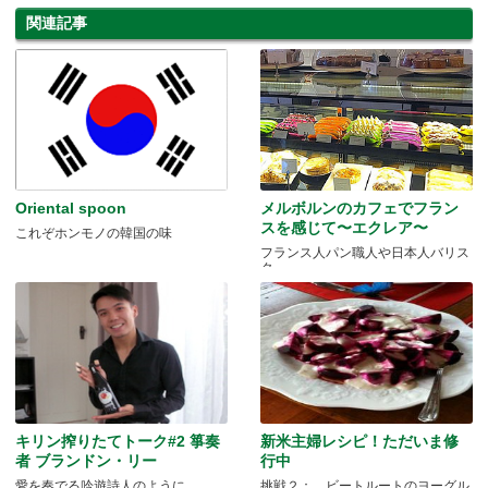
関連記事
Oriental spoon
メルボルンのカフェでフラン
スを感じて〜エクレア〜
これぞホンモノの韓国の味
フランス人パン職人や日本人バリス
タ
キリン搾りたてトーク#2 箏奏
新米主婦レシピ！ただいま修
者 ブランドン・リー
行中
愛を奏でる吟遊詩人のように
挑戦２： ビートルートのヨーグル