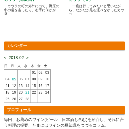
カウラの町の郊外に出て、野原の
一度は行ってみたいと思いなが
中の道を走ったら、右手に何かが
ら、なかなか足を運べなかったカウ
見.....
ラ.....
カレンダー
<
2018-02
>
日
月
火
水
木
金
土
01
02
03
04
05
06
07
08
09
10
11
12
13
14
15
16
17
18
19
20
21
22
23
24
25
26
27
28
プロフィール
毎回、お薦めのワイン(ビール、日本酒も含む)を紹介し、それに合
う料理の提案、たまにはワインの豆知識をつづるコラム。