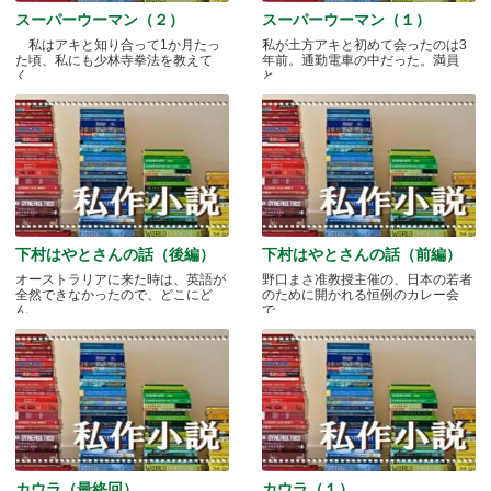
スーパーウーマン（２）
スーパーウーマン（１）
私はアキと知り合って1か月たっ
私が土方アキと初めて会ったのは3
た頃、私にも少林寺拳法を教えて
年前。通勤電車の中だった。満員
く.....
と.....
下村はやとさんの話（後編）
下村はやとさんの話（前編）
オーストラリアに来た時は、英語が
野口まさ准教授主催の、日本の若者
全然できなかったので、どこにど
のために開かれる恒例のカレー会
ん.....
で.....
カウラ（最終回）
カウラ（１）