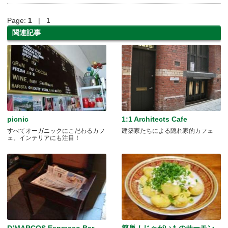
Page:
1
| 1
関連記事
picnic
1:1 Architects Cafe
すべてオーガニックにこだわるカフ
建築家たちによる隠れ家的カフェ
ェ。インテリアにも注目！
D’MARCOS Espresso Bar
簡単！じゃがいものサーモン