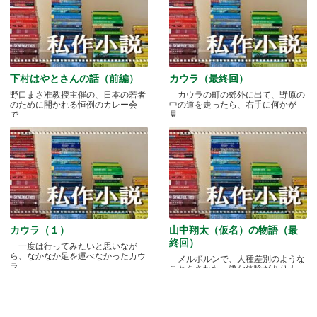
下村はやとさんの話（前編）
カウラ（最終回）
野口まさ准教授主催の、日本の若者
カウラの町の郊外に出て、野原の
のために開かれる恒例のカレー会
中の道を走ったら、右手に何かが
で.....
見.....
カウラ（１）
山中翔太（仮名）の物語（最
終回）
一度は行ってみたいと思いなが
ら、なかなか足を運べなかったカウ
メルボルンで、人種差別のような
ラ.....
ことをされた、嫌な体験がありま
す.....