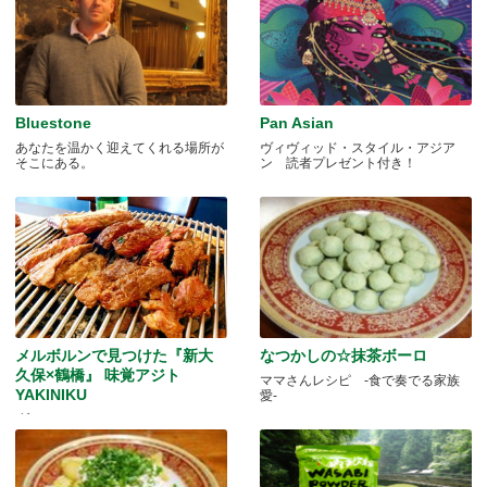
Bluestone
Pan Asian
あなたを温かく迎えてくれる場所が
ヴィヴィッド・スタイル・アジア
そこにある。
ン 読者プレゼント付き！
メルボルンで見つけた『新大
なつかしの☆抹茶ボーロ
久保×鶴橋』 味覚アジト
ママさんレシピ -食で奏でる家族
YAKINIKU
愛-
“旨いものをくつろぎながら”