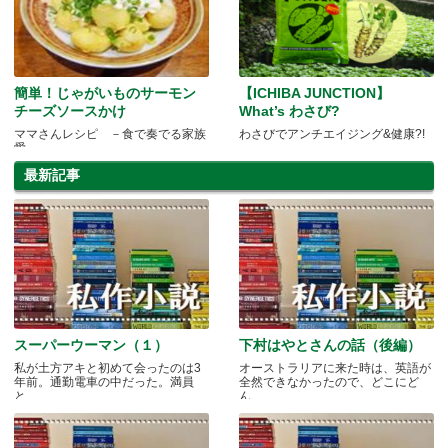
簡単！じゃがいものサーモン
【ICHIBA JUNCTION】
チーズソースかけ
What’s わさび?
ママさんレシピ －食で奏でる家族
わさびでアンチエイジング&健康?!
愛－
最新記事
スーパーウーマン（１）
下村はやとさんの話（後編）
私が土方アキと初めて会ったのは3
オーストラリアに来た時は、英語が
年前。通勤電車の中だった。満員
全然できなかったので、どこにど
と.....
ん.....