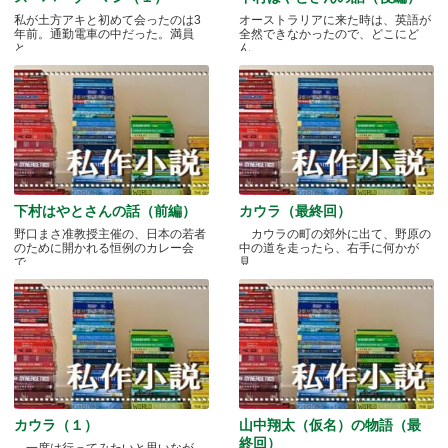
私が土方アキと初めて会ったのは3
オーストラリアに来た時は、英語が
年前。通勤電車の中だった。満員
全然できなかったので、どこにど
と.....
ん.....
下村はやとさんの話（前編）
カウラ（最終回）
野口まさ准教授主催の、日本の若者
カウラの町の郊外に出て、野原の
のために開かれる恒例のカレー会
中の道を走ったら、右手に何かが
で.....
見.....
カウラ（１）
山中翔太（仮名）の物語（最
終回）
一度は行ってみたいと思いなが