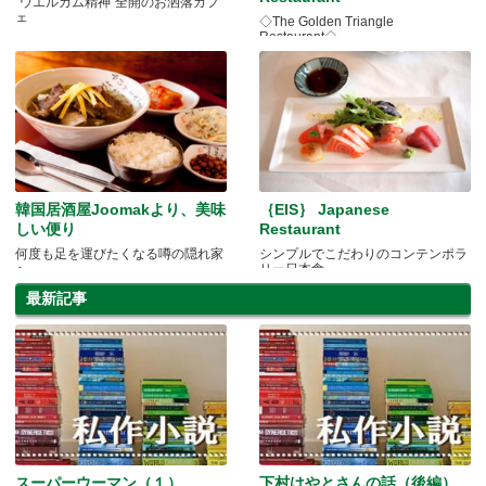
“ウエルカム精神”全開のお洒落カフ
ェ
◇The Golden Triangle
Restaurant◇
韓国居酒屋Joomakより、美味
｛EIS｝ Japanese
しい便り
Restaurant
何度も足を運びたくなる噂の隠れ家
シンプルでこだわりのコンテンポラ
へ
リー日本食
最新記事
スーパーウーマン（１）
下村はやとさんの話（後編）