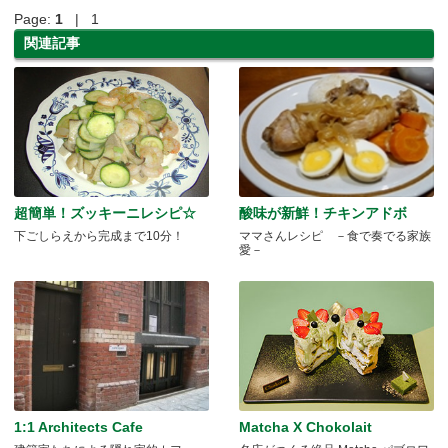
Page:
1
| 1
関連記事
超簡単！ズッキーニレシピ☆
酸味が新鮮！チキンアドボ
下ごしらえから完成まで10分！
ママさんレシピ －食で奏でる家族
愛－
1:1 Architects Cafe
Matcha X Chokolait