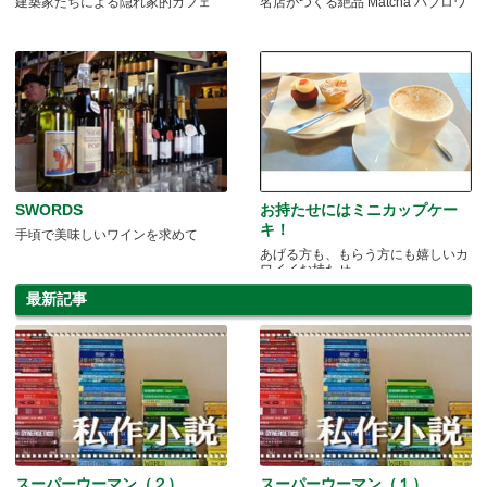
建築家たちによる隠れ家的カフェ
名店がつくる絶品 Matcha パブロワ
SWORDS
お持たせにはミニカップケー
キ！
手頃で美味しいワインを求めて
あげる方も、もらう方にも嬉しいカ
ワイイお持たせ
最新記事
スーパーウーマン（２）
スーパーウーマン（１）