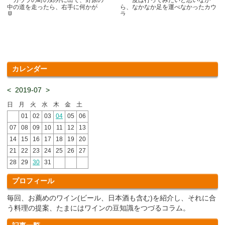
中の道を走ったら、右手に何かが
ら、なかなか足を運べなかったカウ
見.....
ラ.....
カレンダー
<
2019-07
>
日
月
火
水
木
金
土
01
02
03
04
05
06
07
08
09
10
11
12
13
14
15
16
17
18
19
20
21
22
23
24
25
26
27
28
29
30
31
プロフィール
毎回、お薦めのワイン(ビール、日本酒も含む)を紹介し、それに合
う料理の提案、たまにはワインの豆知識をつづるコラム。