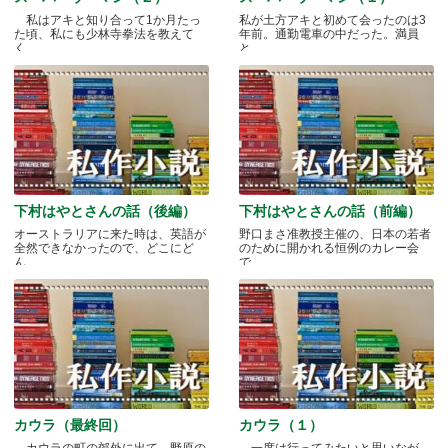
私はアキと知り合って1か月たっ
私が土方アキと初めて会ったのは3
た頃、私にも少林寺拳法を教えて
年前。通勤電車の中だった。満員
く.....
と.....
下村はやとさんの話（後編）
下村はやとさんの話（前編）
オーストラリアに来た時は、英語が
野口まさ准教授主催の、日本の若者
全然できなかったので、どこにど
のために開かれる恒例のカレー会
ん.....
で.....
カウラ（最終回）
カウラ（１）
カウラの町の郊外に出て、野原の
一度は行ってみたいと思いなが