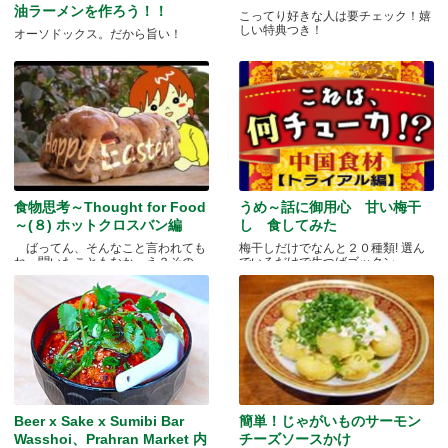
油ラーメンを作ろう！！
こってり好きな人は要チェック！嬉
しい特典つき！
オーソドックス。だから旨い！
食物思考～Thought for Food
うめ～話に御用心 甘い梅干
～(８) ホットクロスバン編
し 食してみた
ばってん、そんなこと言われても
梅干しだけでなんと２０種類! 選ん
ね、聞いたこともなか。え？その
でいるだけで生つばゴックン。 .....
と.....
Beer x Sake x Sumibi Bar
簡単！じゃがいものサーモン
Wasshoi、Prahran Market 内
チーズソースかけ