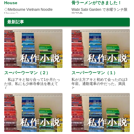
House
骨ラーメンができました！
◇Melbourne Vietnam Noodle
Wabi Sabi Garden で水曜ランチ限
House◇
定20食
最新記事
スーパーウーマン（２）
スーパーウーマン（１）
私はアキと知り合って1か月たっ
私が土方アキと初めて会ったのは3
た頃、私にも少林寺拳法を教えて
年前。通勤電車の中だった。満員
く.....
と.....