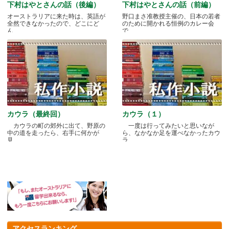
下村はやとさんの話（後編）
下村はやとさんの話（前編）
オーストラリアに来た時は、英語が
野口まさ准教授主催の、日本の若者
全然できなかったので、どこにど
のために開かれる恒例のカレー会
ん.....
で.....
カウラ（最終回）
カウラ（１）
カウラの町の郊外に出て、野原の
一度は行ってみたいと思いなが
中の道を走ったら、右手に何かが
ら、なかなか足を運べなかったカウ
見.....
ラ.....
アクセスランキング