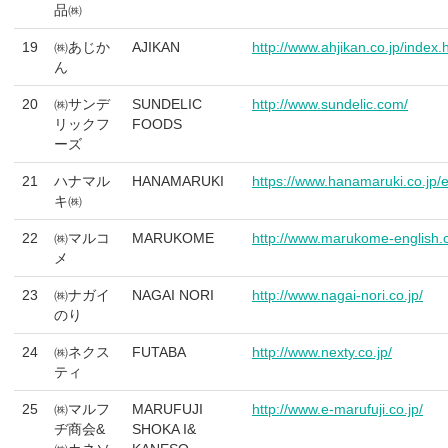
品㈱
19
㈱あじか
AJIKAN
http://www.ahjikan.co.jp/index.
ん
20
㈱サンデ
SUNDELIC
http://www.sundelic.com/
リックフ
FOODS
ーズ
21
ハナマル
HANAMARUKI
https://www.hanamaruki.co.jp/e
キ㈱
22
㈱マルコ
MARUKOME
http://www.marukome-english.
メ
23
㈱ナガイ
NAGAI NORI
http://www.nagai-nori.co.jp/
のり
24
㈱ネクス
FUTABA
http://www.nexty.co.jp/
ティ
25
㈱マルフ
MARUFUJI
http://www.e-marufuji.co.jp/
ヂ商会&
SHOKA I&