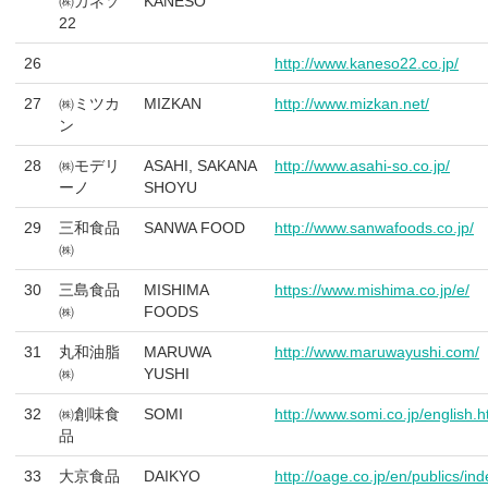
㈱カネソ
KANESO
22
26
http://www.kaneso22.co.jp/
27
㈱ミツカ
MIZKAN
http://www.mizkan.net/
ン
28
㈱モデリ
ASAHI, SAKANA
http://www.asahi-so.co.jp/
ーノ
SHOYU
29
三和食品
SANWA FOOD
http://www.sanwafoods.co.jp/
㈱
30
三島食品
MISHIMA
https://www.mishima.co.jp/e/
㈱
FOODS
31
丸和油脂
MARUWA
http://www.maruwayushi.com/
㈱
YUSHI
32
㈱創味食
SOMI
http://www.somi.co.jp/english.h
品
33
大京食品
DAIKYO
http://oage.co.jp/en/publics/ind