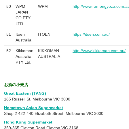
50
WPM
WPM
http://www.ramengyoza.com.au
JAPAN
CO PTY
LTD
51
Itoen
ITOEN
https://itoen.com.au/
Australia
52
Kikkoman
KIKKOMAN
http://www.kikkoman.com.au/
Australia
AUSTRALIA
PTY Ltd.
お酒の小売店
Great Eastern (TANG)
185 Russell St, Melbourne VIC 3000
Hometown Asian Supermarket
Shop 2 422-440 Elizabeth Street Melbourne VIC 3000
Hong Kong Supermarket
359-365 Clayton Road Clayton VIC 3168