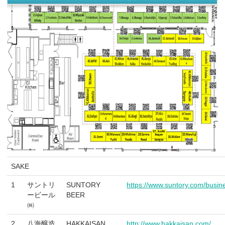
SAKE
1
サントリ
SUNTORY
https://www.suntory.com/busin
ービール
BEER
㈱
2
八海醸造
HAKKAISAN
http://www.hakkaisan.com/