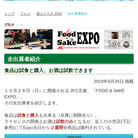
トップ
グルメ
酒エクスポ 2018
全出展者紹介
全出展者紹介
食品は試食と購入、お酒は試飲できます
2018年9月26日 掲載
１０月２８日（日）に開催される JFC主催、「FOOD & SAKE
EXPO」。
その全出展者を紹介します。
食品は
試食と購入
も出来る（在庫に制限在り）。
ライセンスの関係上お酒は
試飲のみ
となるが、近くの小売店(下記
参照)にてExpo当日から
２週間
全商品は陳列されている。