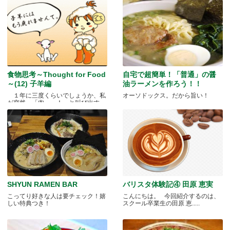
食物思考～Thought for Food
自宅で超簡単！「普通」の醤
～(12) 子羊編
油ラーメンを作ろう！！
１年に三度くらいでしょうか、私
オーソドックス。だから旨い！
が突然、「肉～っ！」と叫び出す
瞬.....
SHYUN RAMEN BAR
バリスタ体験記④ 田原 恵実
こってり好きな人は要チェック！嬉
こんにちは。 今回紹介するのは、
しい特典つき！
スクール卒業生の田原 恵.....