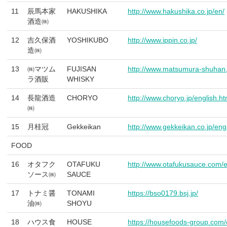
11
辰馬本家
HAKUSHIKA
http://www.hakushika.co.jp/en/
酒造㈱
12
吉久保酒
YOSHIKUBO
http://www.ippin.co.jp/
造㈱
13
㈱マツム
FUJISAN
http://www.matsumura-shuhan.
ラ酒販
WHISKY
14
長龍酒造
CHORYO
http://www.choryo.jp/english.ht
㈱
15
月桂冠
Gekkeikan
http://www.gekkeikan.co.jp/eng
FOOD
16
オタフク
OTAFUKU
http://www.otafukusauce.com/e
ソース㈱
SAUCE
17
トナミ醤
TONAMI
https://bso0179.bsj.jp/
油㈱
SHOYU
18
ハウス食
HOUSE
https://housefoods-group.com/