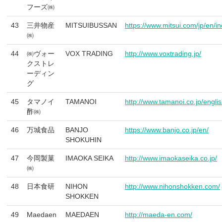
フーズ㈱
43
三井物産
MITSUIBUSSAN
https://www.mitsui.com/jp/en/i
㈱
44
㈱ヴォー
VOX TRADING
http://www.voxtrading.jp/
クストレ
ーディン
グ
45
タマノイ
TAMANOI
http://www.tamanoi.co.jp/englis
酢㈱
46
万城食品
BANJO
https://www.banjo.co.jp/en/
SHOKUHIN
47
今岡製菓
IMAOKA SEIKA
http://www.imaokaseika.co.jp/
㈱
48
日本食研
NIHON
http://www.nihonshokken.com/
SHOKKEN
49
Maedaen
MAEDAEN
http://maeda-en.com/