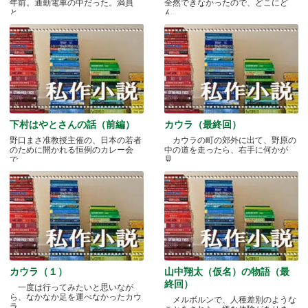
年前。通勤電車の中だった。満員
全然できなかったので、どこにど
と.....
ん.....
下村はやとさんの話（前編）
カウラ（最終回）
野口まさ准教授主催の、日本の若者
カウラの町の郊外に出て、野原の
のために開かれる恒例のカレー会
中の道を走ったら、右手に何かが
で.....
見.....
カウラ（１）
山中翔太（仮名）の物語（最
終回）
一度は行ってみたいと思いなが
ら、なかなか足を運べなかったカウ
メルボルンで、人種差別のような
ラ.....