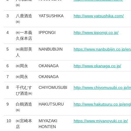
㈱
3
八鹿酒造
YATSUSHIKA
http://www.yatsushika.com/
㈱
4
㈱一本義
IPPONGI
http://www.ippongi.co.jp/
久保本店
5
㈱南部美
NANBUBIJIN
https://www.nanbubijin.co.jp/en
人
6
㈱岡永
OKANAGA
http://www.okanaga.co.jp/
7
㈱岡永
OKANAGA
8
千代むす
CHIYOMUSUBI
http://www.chiyomusubi.co.jp/
び酒造㈱
9
白鶴酒造
HAKUTSURU
http://www.hakutsuru.co.jp/engl
㈱
10
㈱宮崎本
MIYAZAKI
https://www.miyanoyuki.co.jp/
店
HONTEN