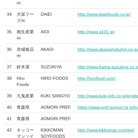
㈱
34
大栄フー
DAIEI
http://www.daieifoods.co.jp/
ズ㈱
35
相生産業
AIOI
http://www.a101.jp/
㈱
36
赤城食品
AKAGI
http://www.akagishokuhin.co.j
㈱
37
鈴木屋
SUZUKIYA
http://www.hama-suzukiya.co.j
38
Hiro
HIRO FOODS
http://hirofood.com/
Foods
39
九鬼産業
KUKI SANGYO
http://www.kuki-info.co.jp/engli
40
青森県
AOMORI PREF.
https://www.pref.aomori.lg.jp/f
41
青森県
AOMORI PREF.
42
キッコー
KIKKOMAN
http://www.kikkoman.com/en/
マンソイ
SOYFOODS