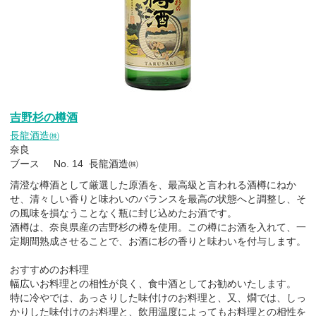
吉野杉の樽酒
長龍酒造㈱
奈良
ブース No. 14 長龍酒造㈱
清澄な樽酒として厳選した原酒を、最高級と言われる酒樽にねか
せ、清々しい香りと味わいのバランスを最高の状態へと調整し、そ
の風味を損なうことなく瓶に封じ込めたお酒です。
酒樽は、奈良県産の吉野杉の樽を使用。この樽にお酒を入れて、一
定期間熟成させることで、お酒に杉の香りと味わいを付与します。
おすすめのお料理
幅広いお料理との相性が良く、食中酒としてお勧めいたします。
特に冷やでは、あっさりした味付けのお料理と、又、燗では、しっ
かりした味付けのお料理と、飲用温度によってもお料理との相性を