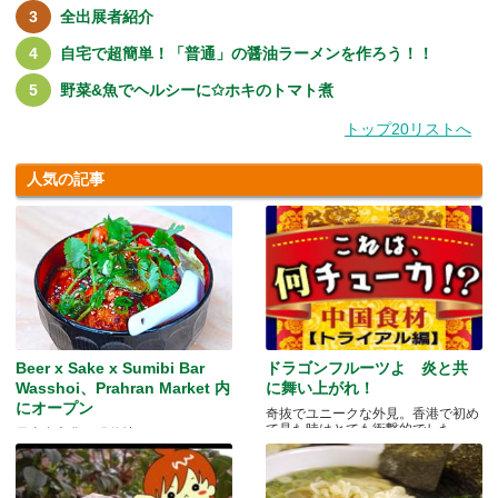
全出展者紹介
自宅で超簡単！「普通」の醤油ラーメンを作ろう！！
野菜&魚でヘルシーに✩ホキのトマト煮
トップ20リストへ
人気の記事
Beer x Sake x Sumibi Bar
ドラゴンフルーツよ 炎と共
Wasshoi、Prahran Market 内
に舞い上がれ！
にオープン
奇抜でユニークな外見。香港で初め
て見た時はとても衝撃的でした.....
日本食文化の発信地