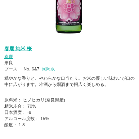
春鹿 純米 桜
春鹿
奈良
ブース No. 6&7
㈱岡永
穏やかな香りと、やわらかな口当たり。お米の優しい味わいが口の
中に広がります。冷酒から燗酒まで幅広く楽しめる。
原料米： ヒノヒカリ(奈良県産)
精米歩合： 70%
日本酒度： -9
アルコール度数： 15%
酸度： 1.8