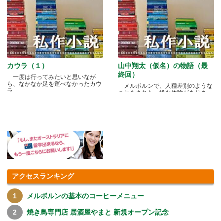
カウラ（１）
山中翔太（仮名）の物語（最
終回）
一度は行ってみたいと思いなが
ら、なかなか足を運べなかったカウ
メルボルンで、人種差別のような
ラ.....
ことをされた、嫌な体験がありま
す.....
アクセスランキング
メルボルンの基本のコーヒーメニュー
焼き鳥専門店 居酒屋やまと 新規オープン記念