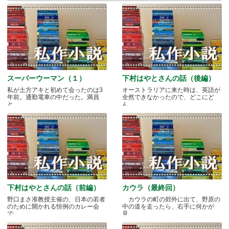
スーパーウーマン（１）
下村はやとさんの話（後編）
私が土方アキと初めて会ったのは3
オーストラリアに来た時は、英語が
年前。通勤電車の中だった。満員
全然できなかったので、どこにど
と.....
ん.....
下村はやとさんの話（前編）
カウラ（最終回）
野口まさ准教授主催の、日本の若者
カウラの町の郊外に出て、野原の
のために開かれる恒例のカレー会
中の道を走ったら、右手に何かが
で.....
見.....