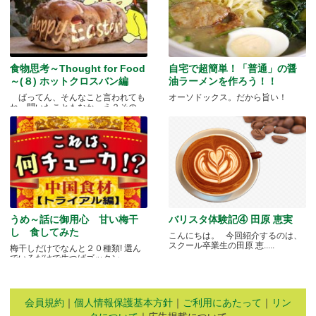
食物思考～Thought for Food
自宅で超簡単！「普通」の醤
～(８) ホットクロスバン編
油ラーメンを作ろう！！
ばってん、そんなこと言われても
オーソドックス。だから旨い！
ね、聞いたこともなか。え？その
と.....
うめ～話に御用心 甘い梅干
バリスタ体験記④ 田原 恵実
し 食してみた
こんにちは。 今回紹介するのは、
スクール卒業生の田原 恵.....
梅干しだけでなんと２０種類! 選ん
でいるだけで生つばゴックン。 .....
会員規約
｜
個人情報保護基本方針
｜
ご利用にあたって
｜
リン