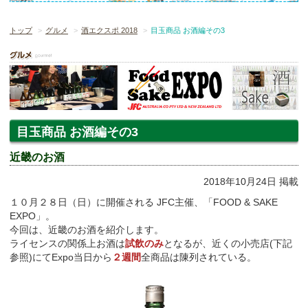
トップ
グルメ
酒エクスポ 2018
目玉商品 お酒編その3
目玉商品 お酒編その3
近畿のお酒
2018年10月24日 掲載
１０月２８日（日）に開催される JFC主催、「FOOD & SAKE
EXPO」。
今回は、近畿のお酒を紹介します。
ライセンスの関係上お酒は
試飲のみ
となるが、近くの小売店(下記
参照)にてExpo当日から
２週間
全商品は陳列されている。