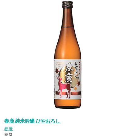
春鹿 純米吟醸 ひやおろし
春鹿
奈良