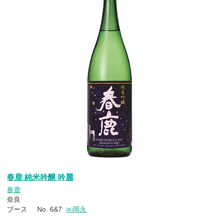
春鹿 純米吟醸 吟麗
春鹿
奈良
ブース No. 6&7
㈱岡永