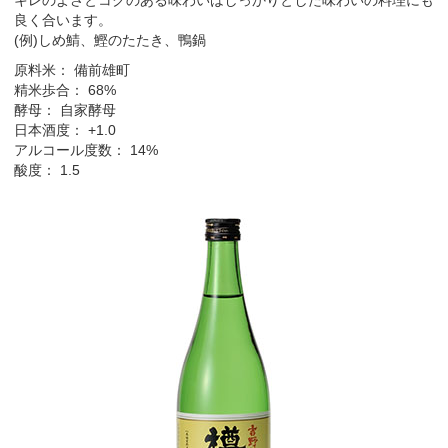
良く合います。
(例)しめ鯖、鰹のたたき、鴨鍋
原料米： 備前雄町
精米歩合： 68%
酵母： 自家酵母
日本酒度： +1.0
アルコール度数： 14%
酸度： 1.5