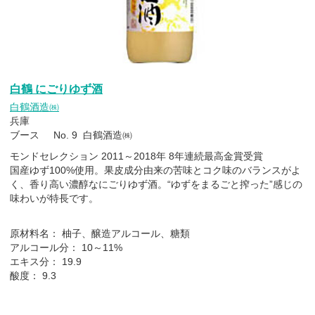
白鶴 にごりゆず酒
白鶴酒造㈱
兵庫
ブース No. 9 白鶴酒造㈱
モンドセレクション 2011～2018年 8年連続最高金賞受賞
国産ゆず100%使用。果皮成分由来の苦味とコク味のバランスがよ
く、香り高い濃醇なにごりゆず酒。“ゆずをまるごと搾った”感じの
味わいが特長です。
原材料名： 柚子、醸造アルコール、糖類
アルコール分： 10～11%
エキス分： 19.9
酸度： 9.3