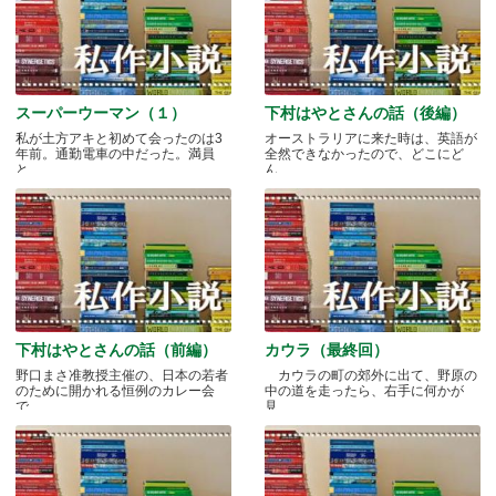
スーパーウーマン（１）
下村はやとさんの話（後編）
私が土方アキと初めて会ったのは3
オーストラリアに来た時は、英語が
年前。通勤電車の中だった。満員
全然できなかったので、どこにど
と.....
ん.....
下村はやとさんの話（前編）
カウラ（最終回）
野口まさ准教授主催の、日本の若者
カウラの町の郊外に出て、野原の
のために開かれる恒例のカレー会
中の道を走ったら、右手に何かが
で.....
見.....