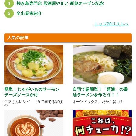
焼き鳥専門店 居酒屋やまと 新規オープン記念
全出展者紹介
トップ20リストへ
人気の記事
簡単！じゃがいものサーモン
自宅で超簡単！「普通」の醤
チーズソースかけ
油ラーメンを作ろう！！
ママさんレシピ －食で奏でる家族
オーソドックス。だから旨い！
愛－