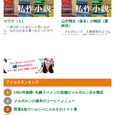
カウラ（１）
山中翔太（仮名）の物語（最
終回）
一度は行ってみたいと思いなが
ら、なかなか足を運べなかったカウ
メルボルンで、人種差別のような
ラ.....
ことをされた、嫌な体験がありま
す.....
アクセスランキング
1961年創業! 札幌ラーメンの老舗がメルボルン店を開店
メルボルンの基本のコーヒーメニュー
野菜&魚でヘルシーに✩ホキのトマト煮