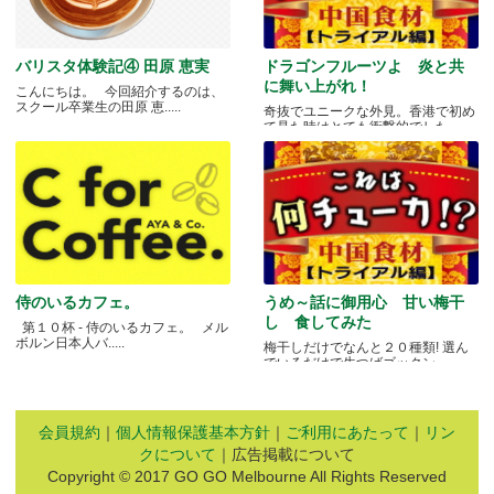
バリスタ体験記④ 田原 恵実
ドラゴンフルーツよ 炎と共
に舞い上がれ！
こんにちは。 今回紹介するのは、
スクール卒業生の田原 恵.....
奇抜でユニークな外見。香港で初め
て見た時はとても衝撃的でした.....
侍のいるカフェ。
うめ～話に御用心 甘い梅干
し 食してみた
第１０杯 - 侍のいるカフェ。 メル
ボルン日本人バ.....
梅干しだけでなんと２０種類! 選ん
でいるだけで生つばゴックン。 .....
会員規約
｜
個人情報保護基本方針
｜
ご利用にあたって
｜
リン
クについて
｜広告掲載について
Copyright © 2017 GO GO Melbourne All Rights Reserved