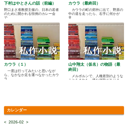
下村はやとさんの話（前編）
カウラ（最終回）
野口まさ准教授主催の、日本の若者
カウラの町の郊外に出て、野原の
のために開かれる恒例のカレー会
中の道を走ったら、右手に何かが
で.....
見.....
カウラ（１）
山中翔太（仮名）の物語（最
終回）
一度は行ってみたいと思いなが
ら、なかなか足を運べなかったカウ
メルボルンで、人種差別のような
ラ.....
ことをされた、嫌な体験がありま
す.....
カレンダー
<
2026-02
>