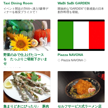
Taxi Dining Room
WaBi SaBi GARDEN
イベント間近のTAXIへ潜入!!豪華デ
開放的な“GARDEN”で新感覚の日本
ィナーを格安プライスで！
創作料理を堪能。
野菜のみで仕上げたコース
Piazza NAVONA
を たっぷりご堪能下さいま
◇ Piazza NAVONA ◇
せ
菜食日本料理イベント Wabi Sabi
にて開催
集まりどきにぴったり♪ 豚肉
セルフサービス式ラーメン店