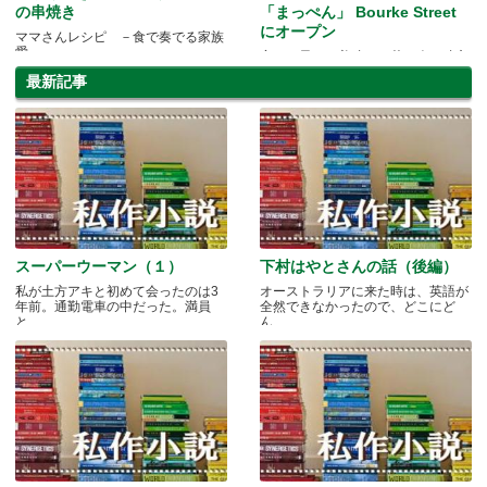
の串焼き
「まっぺん」 Bourke Street
にオープン
ママさんレシピ －食で奏でる家族
愛－
安い、早い、美味い、若い人の味方
最新記事
スーパーウーマン（１）
下村はやとさんの話（後編）
私が土方アキと初めて会ったのは3
オーストラリアに来た時は、英語が
年前。通勤電車の中だった。満員
全然できなかったので、どこにど
と.....
ん.....