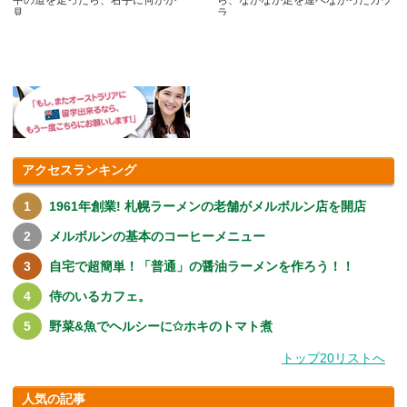
見.....
ラ.....
アクセスランキング
1961年創業! 札幌ラーメンの老舗がメルボルン店を開店
メルボルンの基本のコーヒーメニュー
自宅で超簡単！「普通」の醤油ラーメンを作ろう！！
侍のいるカフェ。
野菜&魚でヘルシーに✩ホキのトマト煮
トップ20リストへ
人気の記事