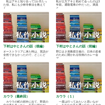
私はアキと知り合って1か月たっ
私が土方アキと初めて会ったのは3
た頃、私にも少林寺拳法を教えて
年前。通勤電車の中だった。満員
く.....
と.....
下村はやとさんの話（後編）
下村はやとさんの話（前編）
オーストラリアに来た時は、英語が
野口まさ准教授主催の、日本の若者
全然できなかったので、どこにど
のために開かれる恒例のカレー会
ん.....
で.....
カウラ（最終回）
カウラ（１）
カウラの町の郊外に出て、野原の
一度は行ってみたいと思いなが
中の道を走ったら、右手に何かが
ら、なかなか足を運べなかったカウ