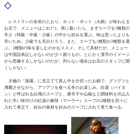
◇
レストランの名前のとおり、ホット・ポット（火鍋）が味わえる
お店で、メニューはこれ1つ。席に着いたら、まずスープを3種類の
辛さ（特級・中級・少級）の中から好みを選ぶ。味は思ったよりも
辛いため、少級でも充分だろう。また、スープも1種類か2種類を選
ぶ。2種類の味を楽しむのがおススメ。そして具材だが、メニュー
は中国語表記しかないのが少々困りもの。とにかく漢字のイメージ
から想像するしかないのだが、判らない場合はお店のスタッフに聞
くしかない。
太極の「陰陽」に見立てて真ん中を仕切ったお鍋で、グツグツと
沸騰させながら、アツアツを食べる冬のお楽しみ。白湯（パイタ
ン）と呼ばれる白濁のスープと、唐辛子や山椒など調味料を沢山入
れた辛い味付けの紅湯の麻辣（マーラー）スープの2種類を別々に
入れて煮立て、好みの食材を好みのスープに入れて煮て食べる。