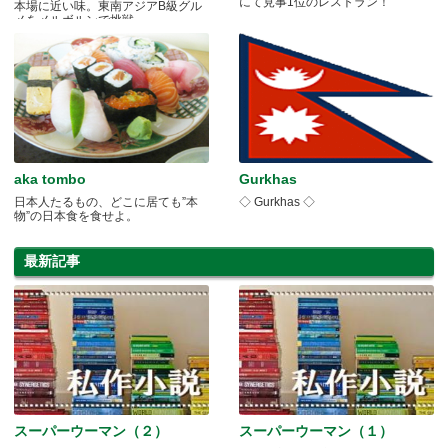
にて見事1位のレストラン！
本場に近い味。東南アジアB級グル
メをメルボルンで挑戦。
aka tombo
Gurkhas
日本人たるもの、どこに居ても”本
◇ Gurkhas ◇
物”の日本食を食せよ。
最新記事
スーパーウーマン（２）
スーパーウーマン（１）