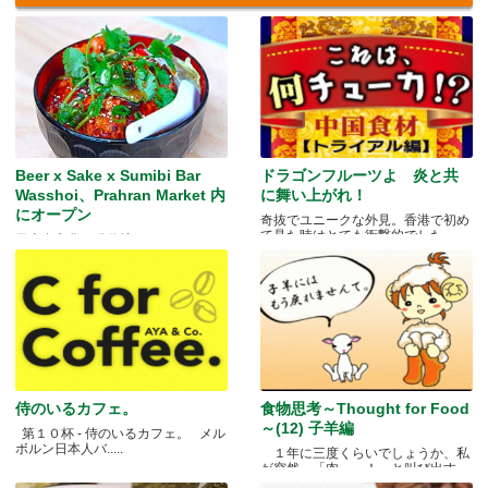
Beer x Sake x Sumibi Bar
ドラゴンフルーツよ 炎と共
Wasshoi、Prahran Market 内
に舞い上がれ！
にオープン
奇抜でユニークな外見。香港で初め
て見た時はとても衝撃的でした.....
日本食文化の発信地
侍のいるカフェ。
食物思考～Thought for Food
～(12) 子羊編
第１０杯 - 侍のいるカフェ。 メル
ボルン日本人バ.....
１年に三度くらいでしょうか、私
が突然、「肉～っ！」と叫び出す
瞬.....