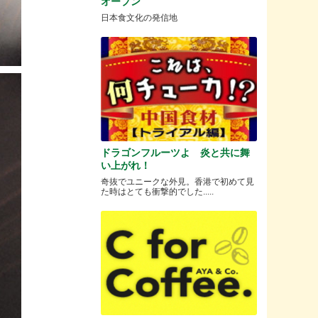
オープン
日本食文化の発信地
ドラゴンフルーツよ 炎と共に舞
い上がれ！
奇抜でユニークな外見。香港で初めて見
た時はとても衝撃的でした.....