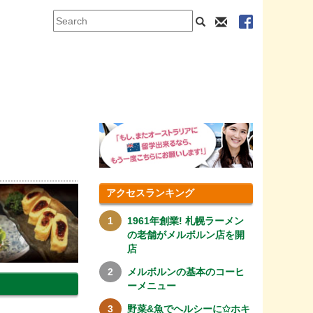
アクセスランキング
1961年創業! 札幌ラーメン
の老舗がメルボルン店を開
店
メルボルンの基本のコーヒ
ーメニュー
野菜&魚でヘルシーに✩ホキ