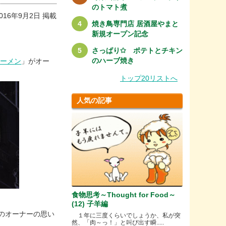
のトマト煮
016年9月2日 掲載
焼き鳥専門店 居酒屋やまと
新規オープン記念
さっぱり✩ ポテトとチキン
のハーブ焼き
ラーメン
」がオー
トップ20リストへ
人気の記事
食物思考～Thought for Food～
(12) 子羊編
のオーナーの思い
１年に三度くらいでしょうか、私が突
然、「肉～っ！」と叫び出す瞬.....