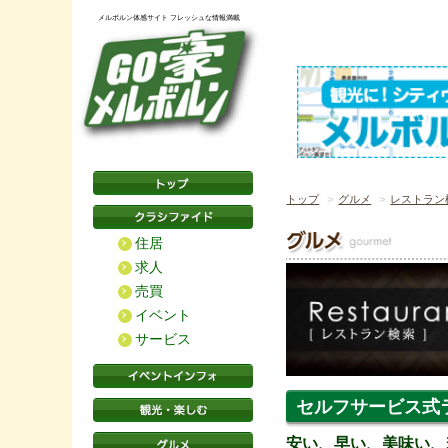
メルボルン体感サイト フレッシュな情報満載
トップ
グルメ
レストラン
住居
求人
売買
イベント
サービス
セルフサービス式ラー
安い、早い、美味い、