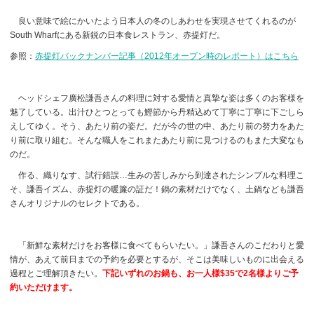
良い意味で絵にかいたよう日本人の冬のしあわせを実現させてくれるのが
South Wharfにある新鋭の日本食レストラン、赤提灯だ。
参照：
赤提灯バックナンバー記事（
2012年オープン時のレポート）はこちら
ヘッドシェフ廣松謙吾さんの料理に対する愛情と真摯な姿は多くのお客様を
魅了している。出汁ひとつとっても鰹節から丹精込めて丁寧に丁寧に下ごしら
えしてゆく。そう、あたり前の姿だ。だが今の世の中、あたり前の努力をあた
り前に取り組む。そんな職人をこれまたあたり前に見つけるのもまた大変なも
のだ。
作る、織りなす、試行錯誤…生みの苦しみから到達されたシンプルな料理こ
そ、謙吾イズム、赤提灯の暖簾の証だ！鍋の素材だけでなく、土鍋なども謙吾
さんオリジナルのセレクトである。
「新鮮な素材だけをお客様に食べてもらいたい。」謙吾さんのこだわりと愛
情が、あえて前日までの予約を必要とするが、そこは美味しいものに出会える
過程とご理解頂きたい。
下記いずれのお鍋も、お一人様
$35
で
2
名様よりご予
約いただけます。