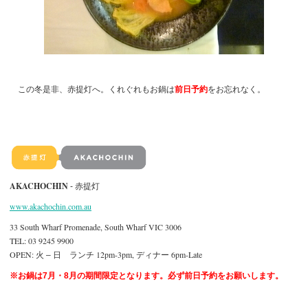
この冬是非、赤提灯へ。くれぐれもお鍋は
前日予約
をお忘れなく。
AKACHOCHIN
‐ 赤提灯
www.akachochin.com.au
33 South Wharf Promenade, South Wharf VIC 3006
TEL: 03 9245 9900
OPEN:
12pm-3pm,
6pm-Late
火
–
日 ランチ
ディナー
※お鍋は7月・8月の期間限定となります。必ず前日予約をお願いします。