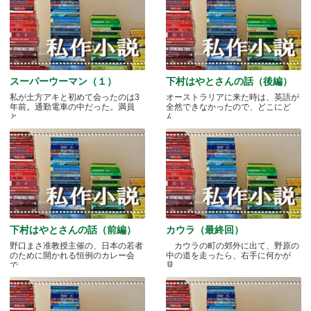
スーパーウーマン（１）
下村はやとさんの話（後編）
私が土方アキと初めて会ったのは3
オーストラリアに来た時は、英語が
年前。通勤電車の中だった。満員
全然できなかったので、どこにど
と.....
ん.....
下村はやとさんの話（前編）
カウラ（最終回）
野口まさ准教授主催の、日本の若者
カウラの町の郊外に出て、野原の
のために開かれる恒例のカレー会
中の道を走ったら、右手に何かが
で.....
見.....