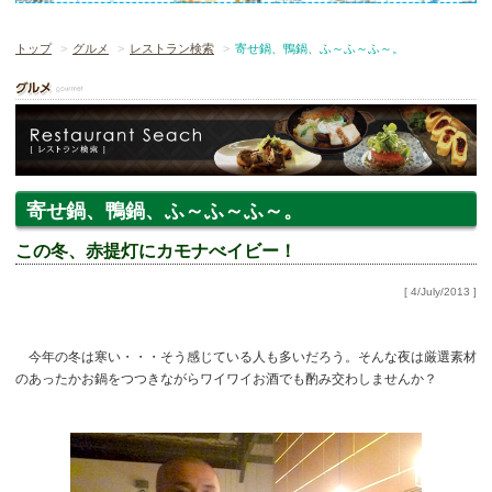
トップ
グルメ
レストラン検索
寄せ鍋、鴨鍋、ふ～ふ～ふ～。
寄せ鍋、鴨鍋、ふ～ふ～ふ～。
この冬、赤提灯にカモナべイビー！
[ 4/July/2013 ]
今年の冬は寒い・・・そう感じている人も多いだろう。そんな夜は厳選素材
のあったかお鍋をつつきながらワイワイお酒でも酌み交わしませんか？