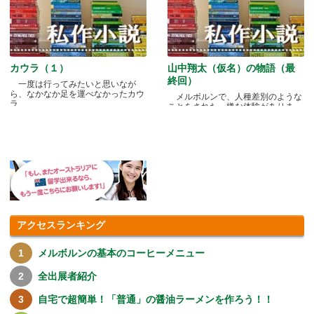
カウラ（１）
山中翔太（仮名）の物語（最
終回）
一度は行ってみたいと思いなが
ら、なかなか足を運べなかったカウ
メルボルンで、人種差別のような
ラ.....
ことをされた、嫌な体験がありま
す.....
アクセスランキング
メルボルンの基本のコーヒーメニュー
全出展者紹介
自宅で超簡単！「普通」の醤油ラーメンを作ろう！！