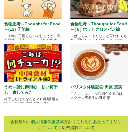
食物思考～Thought for Food
食物思考～Thought for Food
～(12) 子羊編
～(８) ホットクロスバン編
１年に三度くらいでしょうか、私
ばってん、そんなこと言われても
が突然、「肉～っ！」と叫び出す
ね、聞いたこともなか。え？その
瞬.....
と.....
うめ～話に御用心 甘い梅干
バリスタ体験記④ 田原 恵実
し 食してみた
こんにちは。 今回紹介するのは、
スクール卒業生の田原 恵.....
梅干しだけでなんと２０種類! 選ん
でいるだけで生つばゴックン。 .....
会員規約
｜
個人情報保護基本方針
｜
ご利用にあたって
｜
リン
クについて
｜広告掲載について