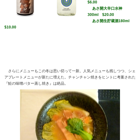
$6.00
あさ開大辛口水神
300ml $20.00
あさ開生貯蔵酒180ml
$10.00
さらにメニューもこの冬は思い切って一新。人気メニューも残しつつ、シェ
アプレートメニューが新たに増えた。チャンチャン焼きをヒントに考案された
『鮭の味噌バター蒸し焼き』は絶品。