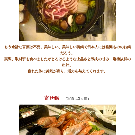
もう余計な言葉は不要。美味しい、美味しい鴨鍋で日本人には垂涎もののお鍋
だろう。
実際、取材班も食べましたがとろけるような上品さと鴨肉の甘み、塩梅抜群の
出汁。
疲れた体に英気が戻り、活力を与えてくれます。
寄せ鍋
（写真は3人前）