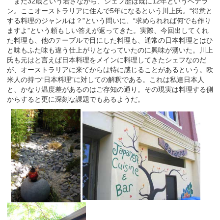
まだ
32
歳という若さながら、シェフ歴は既に
12
年というベテラ
ン。ここオーストラリアに住んで
5
年になるという川上氏。“得意と
する料理のジャンルは？”という問いに、“求められれば何でも作り
ますよ”という頼もしい答えが返ってきた。実際、今回出してくれ
た料理も、他のテーブルで目にした料理も、通常の日本料理とはひ
と味もふた味も違う仕上がりとなっていたのに興味が湧いた。川上
氏も元はと言えば日本料理をメインに料理してきたシェフなのだ
が、オーストラリアに来てからは特に感じることがあるという。欧
米人の持つ“日本料理”に対しての解釈である。これは私達日本人
と、かなり温度差があるのはご存知の通り。その現実は料理する側
からすると更に深刻な課題でもあるようだ。