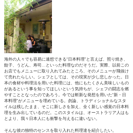
海外の人々でも容易に連想できる“日本料理”と言えば、照り焼き、
餃子、うどん、寿司…といった料理なのだそうだ。実際、以前この
お店でもメニューに取り入れてみたところ、そのメニューが飛抜け
て売れたらしい。シェフとしては、その現実が少し悲しかった。日
本の食材や料理法を用いた料理には、他にもたくさん美味しいもの
があるという事を知ってほしいという気持ちが、シェフの闘志を燃
やすこととなったのであろう。今では斬新な発想を用いた“新・日
本料理”がメニューを埋めている。勿論、トラディショナルなスタ
イルは残したまま、そこに新しさを加え、全く新しい感覚の日本料
理を生み出しているのだ。このスタイルは、オーストラリア人はも
とより、我々日本人にも衝撃を与えるに違いない。
そんな彼の独特のセンスを取り入れた料理達を紹介したい。