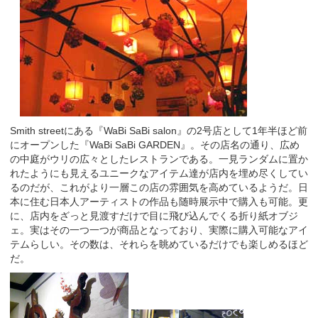
Smith street
にある『
WaBi SaBi salon
』の
2
号店として
1
年半ほど前
にオープンした『
WaBi SaBi GARDEN
』。その店名の通り、広め
の中庭がウリの広々としたレストランである。一見ランダムに置か
れたようにも見えるユニークなアイテム達が店内を埋め尽くしてい
るのだが、これがより一層この店の雰囲気を高めているようだ。日
本に住む日本人アーティストの作品も随時展示中で購入も可能。更
に、店内をざっと見渡すだけで目に飛び込んでくる折り紙オブジ
ェ。実はその一つ一つが商品となっており、実際に購入可能なアイ
テムらしい。その数は、それらを眺めているだけでも楽しめるほど
だ。