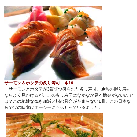
サーモン＆ホタテの炙り寿司 ＄
19
サーモンとホタテが
3
貫ずつ盛られた炙り寿司。通常の握り寿司
ならよく見かけるが、この炙り寿司はなかなか見る機会がないので
は？この絶妙な焼き加減と脂の具合がたまらない
1
皿。この日本な
らではの味覚はオージーにも伝わっているようだ。