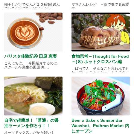
梅干しだけでなんと２０種類! 選ん
ママさんレシピ －食で奏でる家族
でいるだけで生つばゴックン。 .....
愛－
バリスタ体験記④ 田原 恵実
食物思考～Thought for Food
～(８) ホットクロスバン編
こんにちは。 今回紹介するのは、
スクール卒業生の田原 恵.....
ばってん、そんなこと言われても
ね、聞いたこともなか。え？その
と.....
自宅で超簡単！「普通」の醤
Beer x Sake x Sumibi Bar
油ラーメンを作ろう！！
Wasshoi、Prahran Market 内
にオープン
オーソドックス。だから旨い！