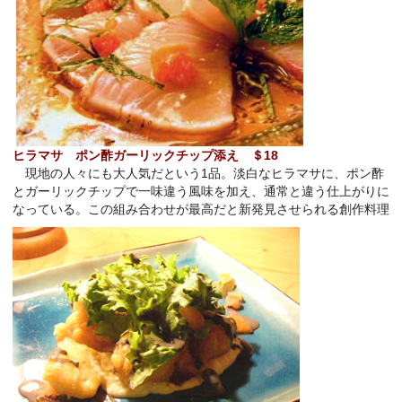
ヒラマサ ポン酢ガーリッ
クチップ添え ＄
18
現地の人々にも大人気だという
1
品。淡白なヒラマサに、ポン酢
とガーリックチップで一味違う風味を加え、通常と違う仕上がりに
なっている。この組み合わせが最高だと新発見させられる創作料理