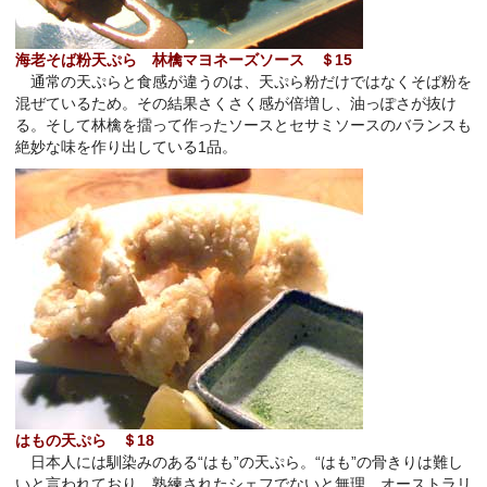
海老そば粉天ぷら 林檎マヨネーズソース ＄
15
通常の天ぷらと食感が違うのは、天ぷら粉だけではなくそば粉を
混ぜているため。その結果さくさく感が倍増し、油っぽさが抜け
る。そして林檎を擂って作ったソースとセサミソースのバランスも
絶妙な味を作り出している
1
品。
はもの天ぷ
ら ＄
18
日本人には馴染みのある“はも”の天ぷら。“はも”の骨きりは難し
いと言われており、熟練されたシェフでないと無理。オーストラリ