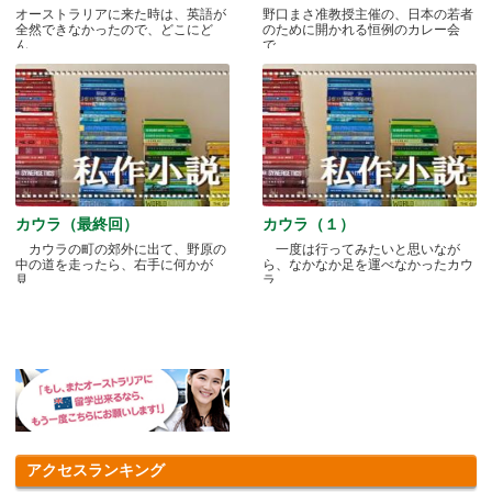
オーストラリアに来た時は、英語が
野口まさ准教授主催の、日本の若者
全然できなかったので、どこにど
のために開かれる恒例のカレー会
ん.....
で.....
カウラ（最終回）
カウラ（１）
カウラの町の郊外に出て、野原の
一度は行ってみたいと思いなが
中の道を走ったら、右手に何かが
ら、なかなか足を運べなかったカウ
見.....
ラ.....
アクセスランキング