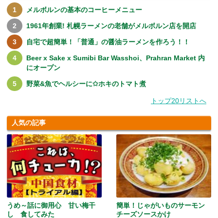
メルボルンの基本のコーヒーメニュー
1961年創業! 札幌ラーメンの老舗がメルボルン店を開店
自宅で超簡単！「普通」の醤油ラーメンを作ろう！！
Beer x Sake x Sumibi Bar Wasshoi、Prahran Market 内
にオープン
野菜&魚でヘルシーに✩ホキのトマト煮
トップ20リストへ
人気の記事
うめ～話に御用心 甘い梅干
簡単！じゃがいものサーモン
し 食してみた
チーズソースかけ