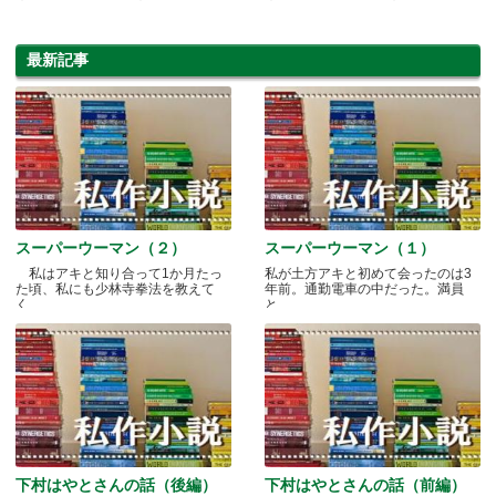
最新記事
スーパーウーマン（２）
スーパーウーマン（１）
私はアキと知り合って1か月たっ
私が土方アキと初めて会ったのは3
た頃、私にも少林寺拳法を教えて
年前。通勤電車の中だった。満員
く.....
と.....
下村はやとさんの話（後編）
下村はやとさんの話（前編）