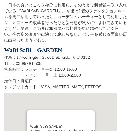
日本の良いところを存分に利用し、そのうえで新感覚を取り入れ
ている『
WaBi SaBi GARDEN
』。今後は
2
階のファンクションルー
ムを更に活用していったり、ガーデン・パーティーとして利用した
り、メニューの改革を行ったりと新発想が次々に生まれてきている
ようだ。早速、この冬は和風タパス料理を更に増やしていくらし
い。今の姿のままでは決して終わらない、パワーを感じる面白い店
に出合ったようである。
WaBi
SaBi
GARDEN
住所：
17 wellington Street, St. Kilda, VIC 3182
TEL
：
03 9529 8505
営業時間：ランチ 月ー金
12:00-15:00
ディナー 月ー土
18:00-23:00
定休日：月曜日
クレジットカード：
VISA, MASTER, AMEX, EFTPOS
WaBi SaBi GARDEN
17 wellington Street, St.Kilda, VIC, 3182