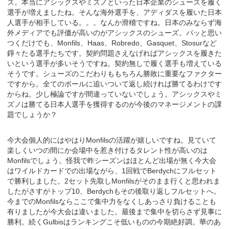
ズ。本当にアシックスやミズノといった日本企業のシューズを履く
選手が増えましたね。そんな海外選手を、アディダスを履いた日本
人選手が相手している。。。なんか滑稽ですね。日本のみならず海
外メディアでも評価が高いのがアシックスのシューズ。パッと思い
つくだけでも、Monfils、Haas、Robredo、Gasquet、Stosurなど
錚々たる選手たちです。契約問題さえなげればアシックスを履きた
いという選手が多いそうですね。契約無しで履く選手も増えている
そうです。シューズのこだわりももちろん勝敗に重要なファクター
ですから。全てのボールに追いついて返し続ければ勝てるわけです
からね。少し極論ですが間違っていないでしょう。アシックスやミ
ズノは勝てる日本人選手を獲得するのが今後のマネージメントの課
題でしょうか？
今大会個人的にはやはりMonfilsの活躍が嬉しいですね。見ていて
楽しくいつの間にか会場中を惹き付けるタレント性が高いのは
Monfilsでしょう。怪我で昨シーズンはほとんど出場が無く今大会
はワイルドカードでの出場ながら、1回戦でBerdychにフルセット
で勝利しました。2セット先取しMonfilsがそのまま行くと思われま
したがさすがトップ10、Berdychもその後取り返しフルセットへ。
今までのMonfilsならここで集中力をなくしあっさり負けることも
有りましたが今大会は違いました。最後まで集中を切らさず見事に
勝利。続くGulbisはランキングこそ低いものの今期絶好調。華のあ