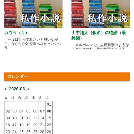
カウラ（１）
山中翔太（仮名）の物語（最
終回）
一度は行ってみたいと思いなが
ら、なかなか足を運べなかったカウ
メルボルンで、人種差別のような
ラ.....
ことをされた、嫌な体験がありま
す.....
カレンダー
<
2026-08
>
日
月
火
水
木
金
土
01
02
03
04
05
06
07
08
09
10
11
12
13
14
15
16
17
18
19
20
21
22
23
24
25
26
27
28
29