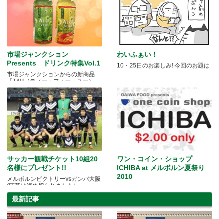
市場ジャンクション
わいふぁい！
Presents ドリンク特集Vol.1
10・25日のお楽しみ! 今回のお題は
市場ジャンクションからの新商品
「T4U（ティー・フォー・ユー）」
サッカー観戦チケット10組20
ワン・コイン・ショップ
名様にプレゼント!!
ICHIBA at メルボルン夏祭り
2010
メルボルンビクトリーvsガンバ大阪
(応募は締め切られました）
ご来店、誠にありがとうございまし
た！！
最新記事