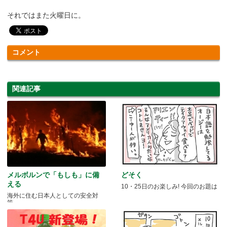
それではまた火曜日に。
コメント
関連記事
メルボルンで「もしも」に備
どそく
える
10・25日のお楽しみ! 今回のお題は
海外に住む日本人としての安全対
策。