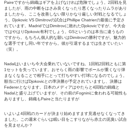
Paireですから錦織はギアを上げなければ危険でしょう。2回戦を見
ましたが、雨の中断をはさみ良くなったり悪くなったりムラがあり
ましたから、ここを改善しない限りかなり厳しい対戦となるでしょ
う。Djokovic VS Dimitrovの試合はPhillipe Chatrierの最後に予定さ
れています。MadridではDimitrovに敗れたDjokovicですが、今大会
ではやはりDjokovic有利でしょう。GSというのは本当に違うもの
ですから。もちろん個人的な願いはDimitrovの勝利ですが。魅力的
な選手ですし同い年ですから。彼が引退するまでは生きていたい
（笑）。
Nadalはいまいち今大会乗れていないですね。1回戦2回戦ともに第
1セットを失っています。おそらく雨の影響でボールが重くなり弾
まなくなることで相手にとって打ちやすい打球になるのでしょう。
順当に行けばDjokovicとの準決勝が予定されていますし、決勝は
Federerとなります。日本のメディアはやたらと4回戦の錦織と
Nadalと盛り上げていますが、その前のFogniniに食われる可能性も
ありますし、錦織もPaireと当たりますが
いよいよ4回戦のカードが決まり始めますます見逃せなくなってき
ました。この週末ぐらいは眠い目をこすりながら赤土の泥臭い試合
を見ませんか？