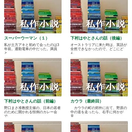
スーパーウーマン（１）
下村はやとさんの話（後編）
私が土方アキと初めて会ったのは3
オーストラリアに来た時は、英語が
年前。通勤電車の中だった。満員
全然できなかったので、どこにど
と.....
ん.....
下村はやとさんの話（前編）
カウラ（最終回）
野口まさ准教授主催の、日本の若者
カウラの町の郊外に出て、野原の
のために開かれる恒例のカレー会
中の道を走ったら、右手に何かが
で.....
見.....