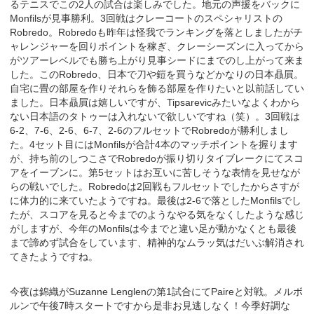
るテニスでこの2人の試合は楽しみでした。地元の声援をバックに
Monfilsが見事勝利。3回戦はクレーコートのスペシャリストの
Robredo。Robredoも昨年は怪我でランキングを落としましたがチ
ャレンジャーを回りポイントを稼ぎ、クレーシーズンに入ってから
がツアーレベルでも勝ち上がり見事シードにまでのし上がって来ま
した。このRobredo、日本で刀や鎧を買うなどかなりの日本贔屓。
自宅に畳の部屋を作りそれらを飾る部屋を作りたいと以前話してい
ました。日本贔屓は嬉しいですが、Tipsarevicみたいなよくわから
ない日本語のタトゥーは入れないで欲しいですね（笑）。3回戦は
6-2、7-6、2-6、6-7、2-6のフルセットでRobredoが勝利しまし
た。4セット目にはMonfilsが合計4本のマッチポイントを握ります
が、持ち前のしつこさでRobredoが振り切りタイブレークにてスコ
アをイーブンに。第5セットはお互いに苦しそうな表情を見せなが
らの戦いでした。Robredoは2回戦もフルセットでしたからさすが
に体力的に来ていたようですね。最後は2-6で落としたMonfilsでし
たが、スコアを見ると今までのようなやる気をなくしたような感じ
がしますが、今年のMonfilsは今までと違い足が動かなくとも最後
まで諦めず試合をしています、精神的なムラッ気はだいぶ解消され
てきたようですね。
今夜は錦織がSuzanne Lenglenの第1試合にてPaireと対戦。メルボ
ルンで午後7時スタートですから是非お見逃しなく！今季好調な