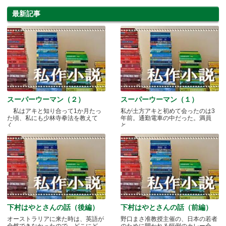
最新記事
スーパーウーマン（２）
スーパーウーマン（１）
私はアキと知り合って1か月たっ
私が土方アキと初めて会ったのは3
た頃、私にも少林寺拳法を教えて
年前。通勤電車の中だった。満員
く.....
と.....
下村はやとさんの話（後編）
下村はやとさんの話（前編）
オーストラリアに来た時は、英語が
野口まさ准教授主催の、日本の若者
全然できなかったので、どこにど
のために開かれる恒例のカレー会