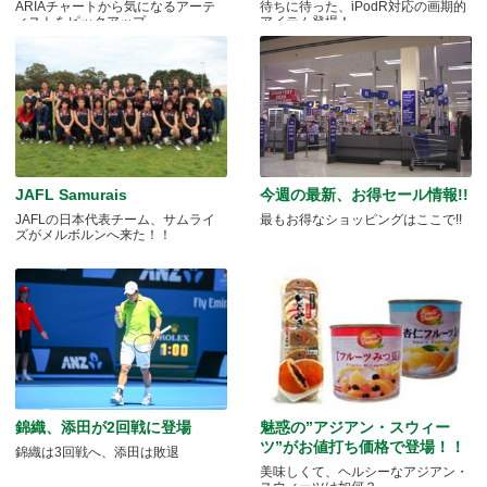
ARIAチャートから気になるアーテ
待ちに待った、iPodR対応の画期的
ィストをピックアップ
アイテム登場！
JAFL Samurais
今週の最新、お得セール情報!!
JAFLの日本代表チーム、サムライ
最もお得なショッピングはここで!!
ズがメルボルンへ来た！！
錦織、添田が2回戦に登場
魅惑の”アジアン・スウィー
ツ”がお値打ち価格で登場！！
錦織は3回戦へ、添田は敗退
美味しくて、ヘルシーなアジアン・
スウィーツは如何？