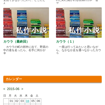
ん.....
で.....
カウラ（最終回）
カウラ（１）
カウラの町の郊外に出て、野原の
一度は行ってみたいと思いなが
中の道を走ったら、右手に何かが
ら、なかなか足を運べなかったカウ
見.....
ラ.....
カレンダー
<
2015-06
>
日
月
火
水
木
金
土
01
02
03
04
05
06