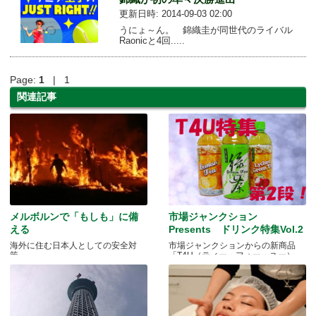
更新日時: 2014-09-03 02:00
うにょ～ん。 錦織圭が同世代のライバル
Raonicと4回.....
Page:
1
| 1
関連記事
メルボルンで「もしも」に備
市場ジャンクション
える
Presents ドリンク特集Vol.2
海外に住む日本人としての安全対
市場ジャンクションからの新商品
策。
「T4U（ティー・フォー・ユー）」