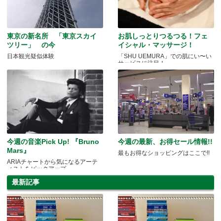
東京の新名所 「東京スカイ
お肌しっとりつるつる！フェ
ツリー」 の今
イシャル・マッサージ！
日本観光疑似体験
「SHU UEMURA」での肌にい〜い
サービスに注目！
今週の音楽Pick Up! 『Bruno
今週の最新、お得セール情報!!
Mars』
最もお得なショッピングはここで!!
ARIAチャートから気になるアーテ
ィストをピックアップ
最新記事