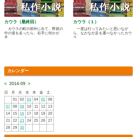
カウラ（最終回）
カウラ（１）
カウラの町の郊外に出て、野原の
一度は行ってみたいと思いなが
中の道を走ったら、右手に何かが
ら、なかなか足を運べなかったカウ
見.....
ラ.....
カレンダー
<
2014-09
>
日
月
火
水
木
金
土
01
02
03
04
05
06
07
08
09
10
11
12
13
14
15
16
17
18
19
20
21
22
23
24
25
26
27
28
29
30