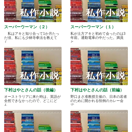
スーパーウーマン（２）
スーパーウーマン（１）
私はアキと知り合って1か月たっ
私が土方アキと初めて会ったのは3
た頃、私にも少林寺拳法を教えて
年前。通勤電車の中だった。満員
く.....
と.....
下村はやとさんの話（後編）
下村はやとさんの話（前編）
オーストラリアに来た時は、英語が
野口まさ准教授主催の、日本の若者
全然できなかったので、どこにど
のために開かれる恒例のカレー会
ん.....
で.....