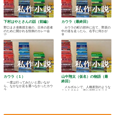
下村はやとさんの話（前編）
カウラ（最終回）
野口まさ准教授主催の、日本の若者
カウラの町の郊外に出て、野原の
のために開かれる恒例のカレー会
中の道を走ったら、右手に何かが
で.....
見.....
カウラ（１）
山中翔太（仮名）の物語（最
終回）
一度は行ってみたいと思いなが
ら、なかなか足を運べなかったカウ
メルボルンで、人種差別のような
ラ.....
ことをされた、嫌な体験がありま
す.....