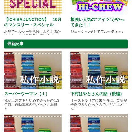
【ICHIBA JUNCTION】 10月
根強い人気の“アイツ”がやっ
のマンスリー・スペシャル
てきた！！
お酢でヘルシー生活続けよう！ほか
ジュ～シ～♪そしてフル～ティ～♪
にもたっぷりご用意しています!!
最新記事
スーパーウーマン（１）
下村はやとさんの話（後編）
私が土方アキと初めて会ったのは3
オーストラリアに来た時は、英語が
年前。通勤電車の中だった。満員
全然できなかったので、どこにど
と.....
ん.....