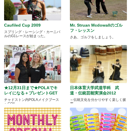
Caufiled Cup 2009
Mr. Struan Mcdowallのゴル
フ・レッスン
スプリング・レーシング・カーニバ
ルのG1レースが始まった。
さあ、ゴルフをしましょう。
★12月31日まで★POLAでキ
日本体育大学武道学科 武
レイになる＋プレゼントGET
道・伝統芸能実演会2012
チャドストン内POLAメイクブース
～伝統文化を分かりやすく楽しく披
へGO!!
露～