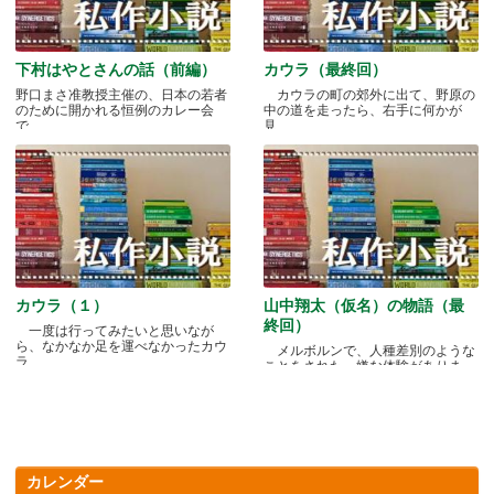
下村はやとさんの話（前編）
カウラ（最終回）
野口まさ准教授主催の、日本の若者
カウラの町の郊外に出て、野原の
のために開かれる恒例のカレー会
中の道を走ったら、右手に何かが
で.....
見.....
カウラ（１）
山中翔太（仮名）の物語（最
終回）
一度は行ってみたいと思いなが
ら、なかなか足を運べなかったカウ
メルボルンで、人種差別のような
ラ.....
ことをされた、嫌な体験がありま
す.....
カレンダー