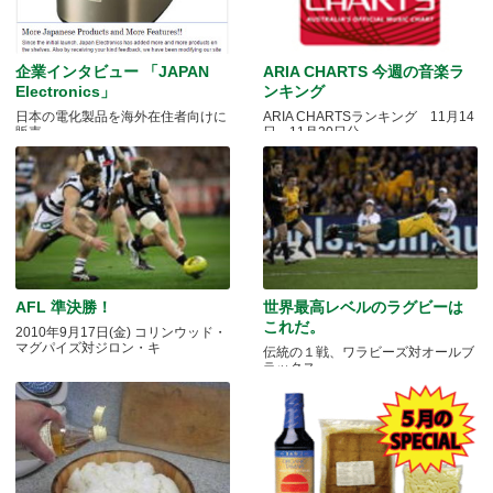
企業インタビュー 「JAPAN
ARIA CHARTS 今週の音楽ラ
Electronics」
ンキング
日本の電化製品を海外在住者向けに
ARIA CHARTSランキング 11月14
販売
日～11月20日分
AFL 準決勝！
世界最高レベルのラグビーは
これだ。
2010年9月17日(金) コリンウッド・
マグパイズ対ジロン・キ
伝統の１戦、ワラビーズ対オールブ
ラックス