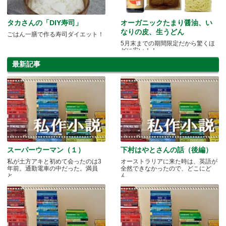
タカさんの「DIY寿司」
オーガニックたまり醤油、い
なりの皮、生うどん
ごはん一膳で作る寿司ダイエット！
5月末までの期間限定だから驚くほ
どに安い！！
最新記事
スーパーウーマン（１）
下村はやとさんの話（後編）
私が土方アキと初めて会ったのは3
オーストラリアに来た時は、英語が
年前。通勤電車の中だった。満員
全然できなかったので、どこにど
と.....
ん.....