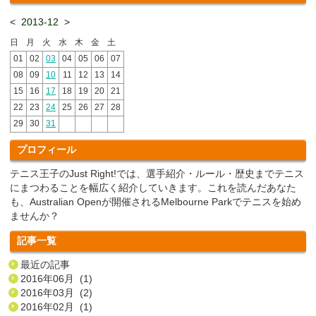
<
2013-12
>
日
月
火
水
木
金
土
01
02
03
04
05
06
07
08
09
10
11
12
13
14
15
16
17
18
19
20
21
22
23
24
25
26
27
28
29
30
31
プロフィール
テニス王子のJust Right!では、選手紹介・ルール・歴史までテニス
にまつわることを幅広く紹介していきます。これを読んだあなた
も、Australian Openが開催されるMelbourne Parkでテニスを始め
ませんか？
記事一覧
最近の記事
2016年06月 (1)
2016年03月 (2)
2016年02月 (1)