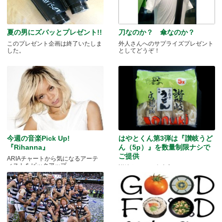
夏の男にズバッとプレゼント!!
刀なのか？ 傘なのか？
このプレゼント企画は終了いたしま
外人さんへのサプライズプレゼント
した。
としてどうぞ！
今週の音楽Pick Up!
はやとくん第3弾は『讃岐うど
『Rihanna』
ん（5p）』を数量制限ナシで
ご提供
ARIAチャートから気になるアーテ
ィストをピックアップ
讃岐うどんを冷凍庫にストックする
チャンスです！！