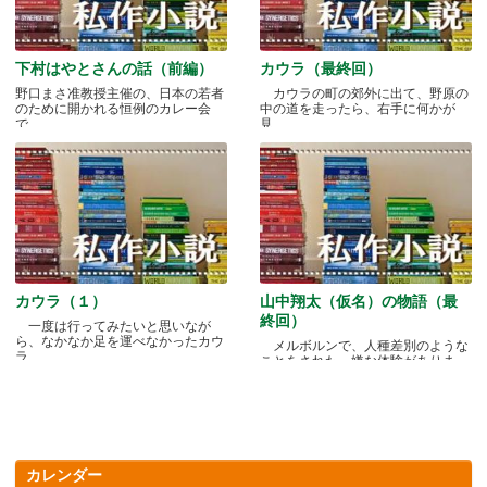
下村はやとさんの話（前編）
カウラ（最終回）
野口まさ准教授主催の、日本の若者
カウラの町の郊外に出て、野原の
のために開かれる恒例のカレー会
中の道を走ったら、右手に何かが
で.....
見.....
カウラ（１）
山中翔太（仮名）の物語（最
終回）
一度は行ってみたいと思いなが
ら、なかなか足を運べなかったカウ
メルボルンで、人種差別のような
ラ.....
ことをされた、嫌な体験がありま
す.....
カレンダー