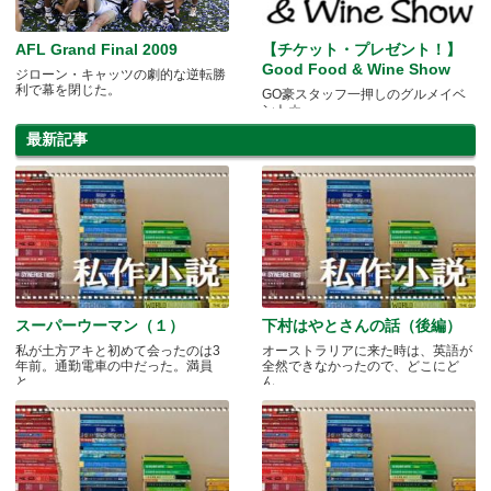
AFL Grand Final 2009
【チケット・プレゼント！】
Good Food & Wine Show
ジローン・キャッツの劇的な逆転勝
利で幕を閉じた。
GO豪スタッフ一押しのグルメイベ
ント☆
最新記事
スーパーウーマン（１）
下村はやとさんの話（後編）
私が土方アキと初めて会ったのは3
オーストラリアに来た時は、英語が
年前。通勤電車の中だった。満員
全然できなかったので、どこにど
と.....
ん.....