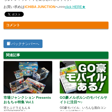
お買い求めは
ICHIBA JUNCTION
へ>>>
click HERE★
コメント
バックナンバーへ
関連記事
市場ジャンクション Presents
GO豪メルボルンのモバイルサ
おもちゃ特集 Vol.1
イトに注目〜♪
空とぶドラえもん＆
GO豪モバイル、いろんな面白コン
AEROSPIDER！
テンツが追加に！