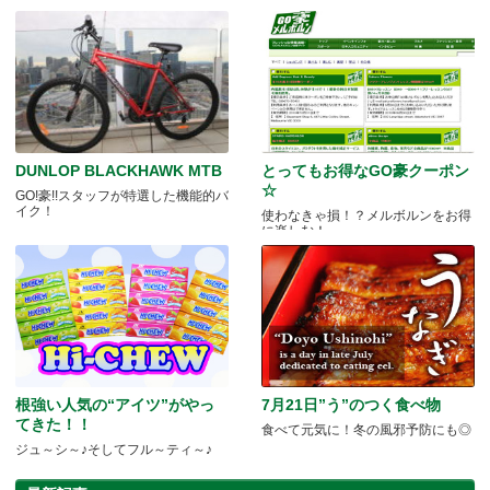
DUNLOP BLACKHAWK MTB
とってもお得なGO豪クーポン
☆
GO!豪!!スタッフが特選した機能的バ
イク！
使わなきゃ損！？メルボルンをお得
に楽しむ！
根強い人気の“アイツ”がやっ
7月21日”う”のつく食べ物
てきた！！
食べて元気に！冬の風邪予防にも◎
ジュ～シ～♪そしてフル～ティ～♪