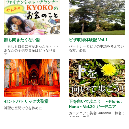
誰も聞きたくない話
ビザ取得体験記 Vol.1
もしも自分に何かあったら・・・
パートナーとビザの申請を考えてい
あなたの子供や資産はどうなりま
る方、必見
す.....
セントパトリック大聖堂
下を向いて歩こう ～Florist
Hana～Vol.20 ガーデニア
神聖な空間で心を休めに
ガーデニア；英名Gardenia 和名；
くちなしの花 .....