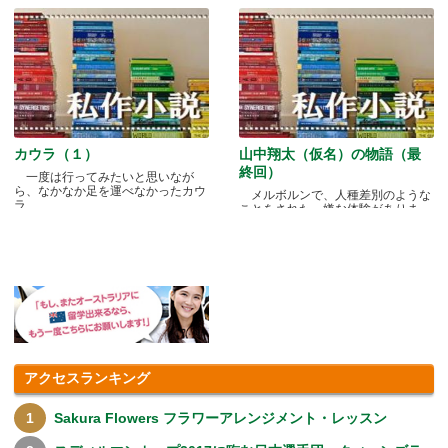
カウラ（１）
山中翔太（仮名）の物語（最
終回）
一度は行ってみたいと思いなが
ら、なかなか足を運べなかったカウ
メルボルンで、人種差別のような
ラ.....
ことをされた、嫌な体験がありま
す.....
アクセスランキング
Sakura Flowers フラワーアレンジメント・レッスン