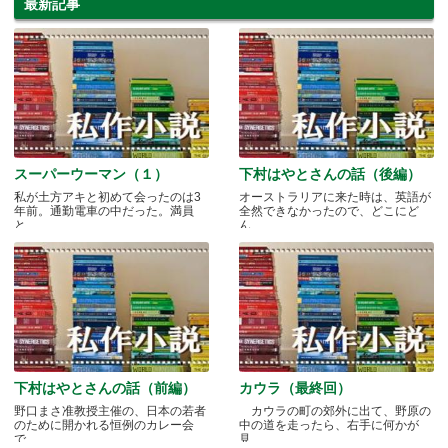
最新記事
スーパーウーマン（１）
下村はやとさんの話（後編）
私が土方アキと初めて会ったのは3
オーストラリアに来た時は、英語が
年前。通勤電車の中だった。満員
全然できなかったので、どこにど
と.....
ん.....
下村はやとさんの話（前編）
カウラ（最終回）
野口まさ准教授主催の、日本の若者
カウラの町の郊外に出て、野原の
のために開かれる恒例のカレー会
中の道を走ったら、右手に何かが
で.....
見.....