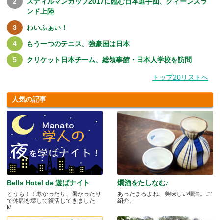
スディルマンカップ2017に臨む日本選手団、クィーンズラ
ンド上陸
わいふぁい！
もう一つのテニス、強豪国は日本
クリケット日本チーム、総領事館・日本人学校を訪問
トップ20リストへ
人気の記事
Bells Hotel de 遊ばナイト
燗酒をたしなむ♪
どうも！！寒かったり、暑かったり
あったまるよね、美味しい燗酒。ご
で体調を壊して復活してきました
紹介。
M.....