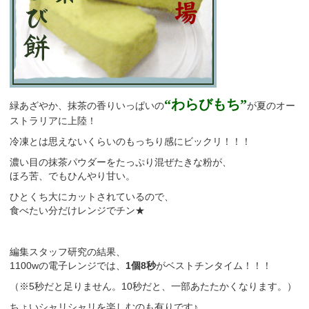
“わらびもち”
緑あざやか、抹茶の香りいっぱいの
が夏のオー
ストラリアに上陸！
冷凍とは思えないくらいのもっちり感にビックリ！！！
濃い目の抹茶パウダーをたっぷり混ぜたきな粉が、
ほろ苦、でもひんやり甘い。
ひとくち大にカットされているので、
食べたい分だけレンジでチン★
編集スタッフ研究の結果、
1100wの電子レンジでは、
1個8秒
がベストチンタイム！！！
（※5秒だと足りません。10秒だと、一部あたたかくなります。）
ちょいシャリシャリを楽しむのも有りです♪