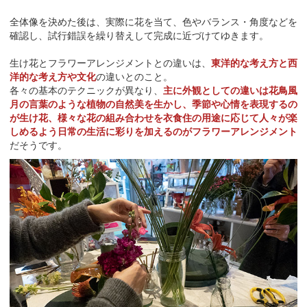
全体像を決めた後は、実際に花を当て、色やバランス・角度などを
確認し、試行錯誤を繰り替えして完成に近づけてゆきます。
生け花とフラワーアレンジメントとの違いは、
東洋的な考え方と西
洋的な考え方や文化
の違いとのこと。
各々の基本のテクニックが異なり、
主に外観としての違いは花鳥風
月の言葉のような植物の自然美を生かし、季節や心情を表現するの
が生け花、様々な花の組み合わせを衣食住の用途に応じて人々が楽
しめるよう日常の生活に彩りを加えるのがフラワーアレンジメント
だそうです。