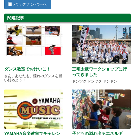
バックナンバーへ
関連記事
ダンス教室でおけいこ！
三宅太鼓ワークショップに行
ってきました
さあ、あなたも、憧れのダンスを習
い始めよう！
ドンツク ドンツク ドンドン
YAMAHA音楽教室でチャレン
子どもの溢れ出るエネルギ