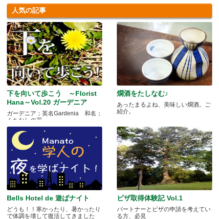
人気の記事
下を向いて歩こう ～Florist
燗酒をたしなむ♪
Hana～Vol.20 ガーデニア
あったまるよね、美味しい燗酒。ご
紹介。
ガーデニア；英名Gardenia 和名；
くちなしの花 .....
Bells Hotel de 遊ばナイト
ビザ取得体験記 Vol.1
どうも！！寒かったり、暑かったり
パートナーとビザの申請を考えてい
で体調を壊して復活してきました
る方、必見