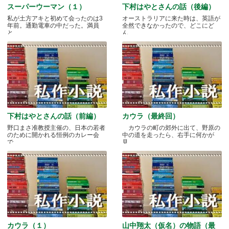
スーパーウーマン（１）
下村はやとさんの話（後編）
私が土方アキと初めて会ったのは3
オーストラリアに来た時は、英語が
年前。通勤電車の中だった。満員
全然できなかったので、どこにど
と.....
ん.....
下村はやとさんの話（前編）
カウラ（最終回）
野口まさ准教授主催の、日本の若者
カウラの町の郊外に出て、野原の
のために開かれる恒例のカレー会
中の道を走ったら、右手に何かが
で.....
見.....
カウラ（１）
山中翔太（仮名）の物語（最