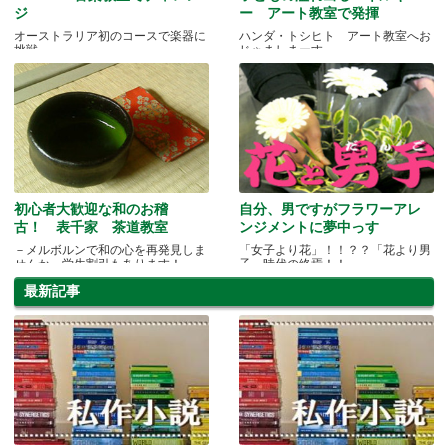
ジ
ー アート教室で発揮
オーストラリア初のコースで楽器に
ハンダ・トシヒト アート教室へお
挑戦
じゃましまーす
初心者大歓迎な和のお稽
自分、男ですがフラワーアレ
古！ 表千家 茶道教室
ンジメントに夢中っす
－メルボルンで和の心を再発見しま
「女子より花」！！？？「花より男
せんか。学生割引もあります！－
子」時代の終焉！！
最新記事